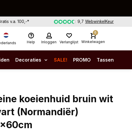
Gratis v.a. 100,-*
9,7
WebwinkelKeur
0
Winkelwagen
Help
Inloggen
Verlanglijst
derlands
iden
Decoraties
SALE!
PROMO
Tassen
eine koeienhuid bruin wit
art (Normandiër)
0x60cm