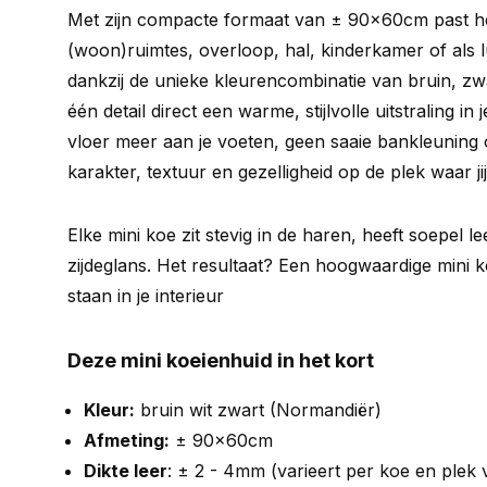
Met zijn compacte formaat van ± 90x60cm past het
(woon)ruimtes, overloop, hal, kinderkamer of als l
dankzij de unieke kleurencombinatie van bruin, zwa
één detail direct een warme, stijlvolle uitstraling in
vloer meer aan je voeten, geen saaie bankleuning o
karakter, textuur en gezelligheid op de plek waar jij 
Elke mini koe zit stevig in de haren, heeft soepel l
zijdeglans. Het resultaat? Een hoogwaardige mini k
staan in je interieur
Deze mini koeienhuid in het kort
Kleur:
bruin wit zwart (Normandiër)
Afmeting:
± 90x60cm
Dikte leer
: ± 2 - 4mm (varieert per koe en plek