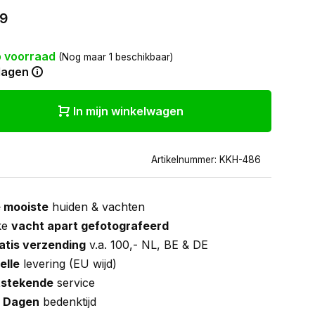
99
 voorraad
(Nog maar 1 beschikbaar)
dagen
In mijn winkelwagen
Artikelnummer: KKH-486
 mooiste
huiden & vachten
ke
vacht apart gefotografeerd
atis verzending
v.a. 100,- NL, BE & DE
elle
levering (EU wijd)
tstekende
service
 Dagen
bedenktijd