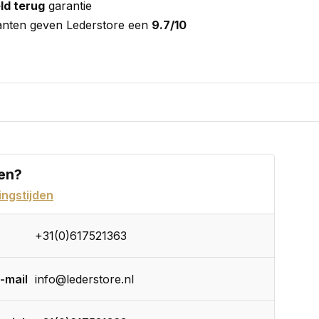
ld terug
garantie
anten geven Lederstore een
9.7/10
en?
ngstijden
+31(0)617521363
-mail
info@lederstore.nl