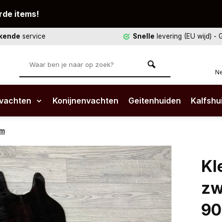
rde items!
ekende
service
Snelle
levering (EU wijd)
- 
Ne
vachten
Konijnenvachten
Geitenhuiden
Kalfshu
cm
Kl
zw
9