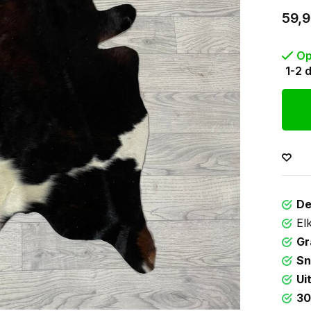
59,
Op
1-2 
De
El
Gr
Sn
Ui
30