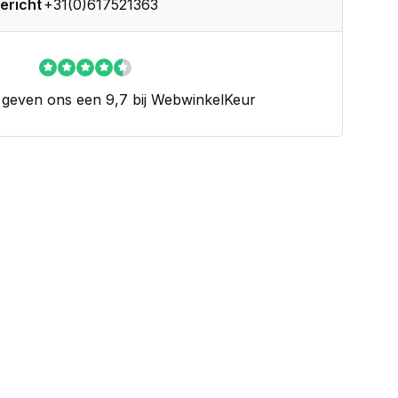
ericht
+31(0)617521363
 geven ons een 9,7 bij WebwinkelKeur