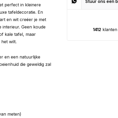
Stuur ons een b
 perfect in kleinere
uxe tafeldecoratie. En
rt en wit creëer je met
 je interieur. Geen koude
1412
klanten
f kale tafel, maar
het wilt.
eer en een natuurlijke
oeienhuid die geweldig zal
 van meten)