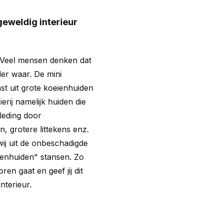
geweldig interieur
? Veel mensen denken dat
er waar. De mini
t uit grote koeienhuiden
rij namelijk huiden die
kleding door
, grotere littekens enz.
wij uit de onbeschadigde
enhuiden" stansen. Zo
ren gaat en geef jij dit
nterieur.
?