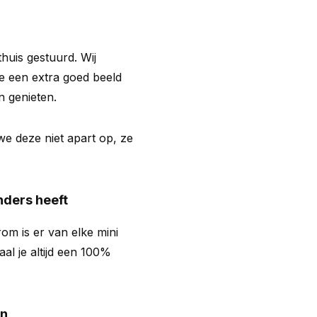
 thuis gestuurd. Wij
je een extra goed beeld
n genieten.
we deze niet apart op, ze
nders heeft
om is er van elke mini
al je altijd een 100%
en