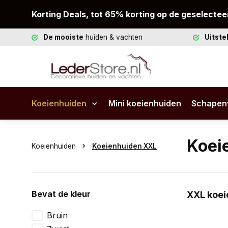
Korting Deals, tot 65% korting op de geselectee
De mooiste
huiden & vachten
Uitst
Koeienhuiden
Mini koeienhuiden
Schapen
Koei
Koeienhuiden
Koeienhuiden XXL
Bevat de kleur
XXL koei
Ben je op 
Bruin
precies wa