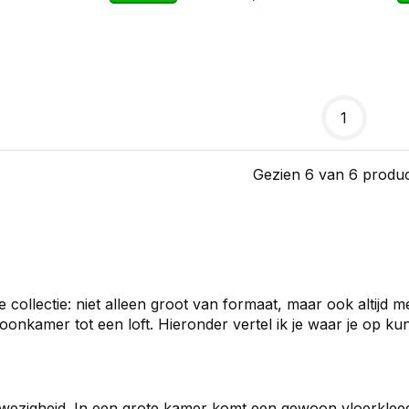
1
Gezien 6 van 6 produ
ollectie: niet alleen groot van formaat, maar ook altijd me
oonkamer tot een loft. Hieronder vertel ik je waar je op kunt
wezigheid. In een grote kamer komt een gewoon vloerkleed 