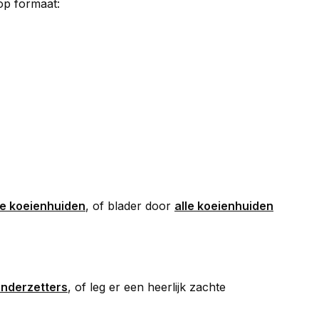
op formaat:
te koeienhuiden
, of blader door
alle koeienhuiden
nderzetters
, of leg er een heerlijk zachte