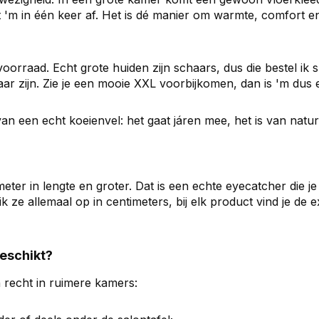
kt 'm in één keer af. Het is dé manier om warmte, comfort e
oorraad. Echt grote huiden zijn schaars, dus die bestel ik spe
 zijn. Zie je een mooie XXL voorbijkomen, dan is 'm dus e
 een echt koeienvel: het gaat járen mee, het is van nature 
eter in lengte en groter. Dat is een echte eyecatcher die je
k ze allemaal op in centimeters, bij elk product vind je de 
geschikt?
n recht in ruimere kamers: