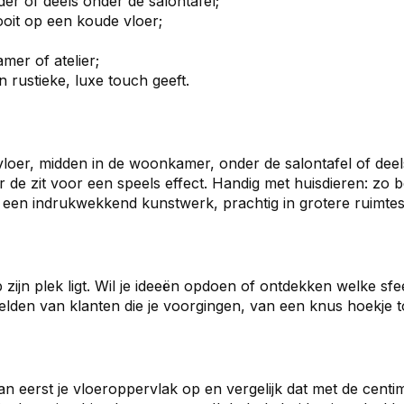
er of deels onder de salontafel;
ooit op een koude vloer;
mer of atelier;
 rustieke, luxe touch geeft.
vloer, midden in de woonkamer, onder de salontafel of deels
r de zit voor een speels effect. Handig met huisdieren: zo 
 een indrukwekkend kunstwerk, prachtig in grotere ruimtes 
zijn plek ligt. Wil je ideeën opdoen of ontdekken welke sfeer
elden van klanten die je voorgingen, van een knus hoekje
an eerst je vloeroppervlak op en vergelijk dat met de centim