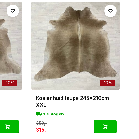
n je kamer. En het mooie? Een extra grote
 van landelijk tot minimalistisch.
. Geen twee zijn hetzelfde, dus je ontvangt altijd
-10%
-10%
Koeienhuid taupe 245x210cm
XXL
1-2 dagen
350,-
315,-