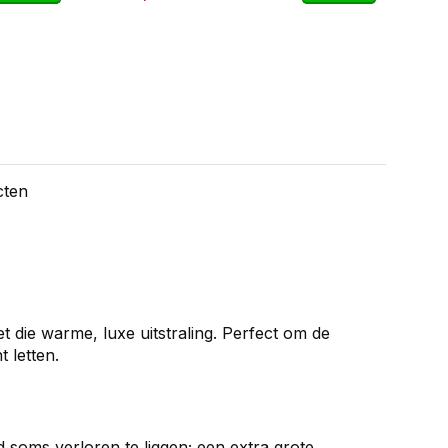
cten
t die warme, luxe uitstraling. Perfect om de
 letten.
soms verloren te liggen; een extra grote