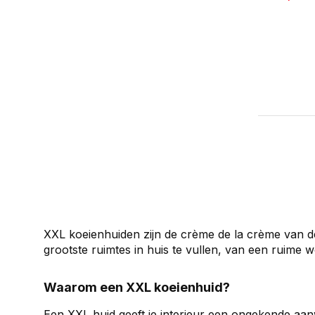
XXL koeienhuiden zijn de crème de la crème van de c
grootste ruimtes in huis te vullen, van een ruime w
Waarom een XXL koeienhuid?
Een XXL huid geeft je interieur een ongekende aan