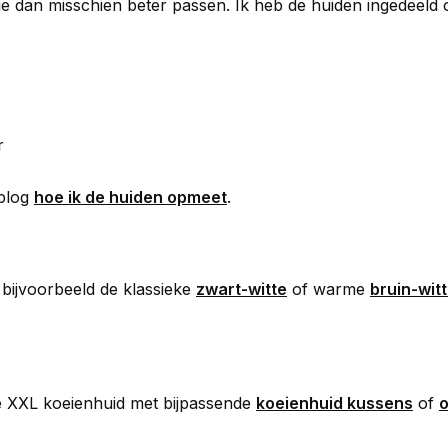
ie dan misschien beter passen. Ik heb de huiden ingedeeld 
r
 blog
hoe ik de huiden opmeet
.
k bijvoorbeeld de klassieke
zwart-witte
of warme
bruin-wit
je XXL koeienhuid met bijpassende
koeienhuid kussens
of
o