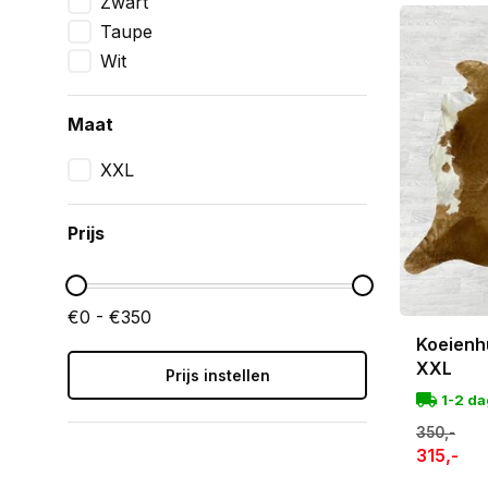
Zwart
van luxe, 
Taupe
koeienhuid 
Wit
Elke XXL hu
exact het 
Maat
XXL
Prijs
€0 - €350
Koeienh
XXL
Prijs instellen
1-2 d
350,-
315,-