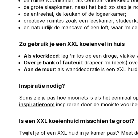
de ruime woonkamer, als centraal vloerkleed ond
de grote slaapkamer, naast het bed: zo stap je n
de entreehal, de keuken of de logeerkamer;
creatieve ruimtes zoals een leeskamer, studeerka
en natuurlijk de mancave of een loft, waar 'm een
Zo gebruik je een XXL koeienvel in huis
Als vloerkleed
: leg 'm los op een droge, vlakke 
Over je bank of fauteuil
: drapeer 'm (deels) ove
Aan de muur
: als wanddecoratie is een XXL huid
Inspiratie nodig?
Soms zie je pas hoe mooi iets is als het eenmaal op 
inspiratieroom
inspireren door de mooiste voorbe
Is een XXL koeienhuid misschien te groot?
Twijfel je of een XXL huid in je kamer past? Meet d