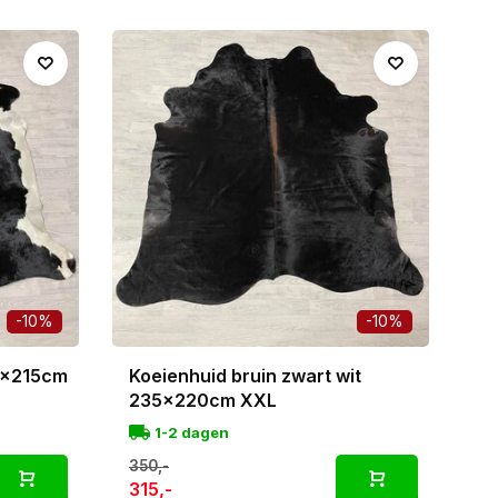
-10%
-10%
35x215cm
Koeienhuid bruin zwart wit
235x220cm XXL
1-2 dagen
350,-
315,-