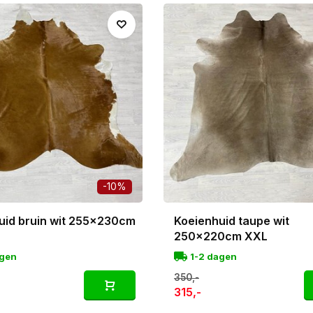
comfort en stijl, gegarandeerd het stralende middelpunt va
past naadloos in elk interieur, van industrieel tot modern en
id kies ik persoonlijk met de hand uit en fotografeer ik zelf
koeienvel van de foto.
-10%
uid bruin wit 255x230cm
Koeienhuid taupe wit
250x220cm XXL
agen
1-2 dagen
350,-
315,-