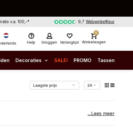
Gratis v.a. 100,-*
9,7
WebwinkelKeur
0
Winkelwagen
Help
Inloggen
Verlanglijst
derlands
iden
Decoraties
SALE!
PROMO
Tassen
...Lees meer
 huis brengt? Dan zijn de XXL koeienhuiden
huid is geen gewone aanvulling, maar een statement