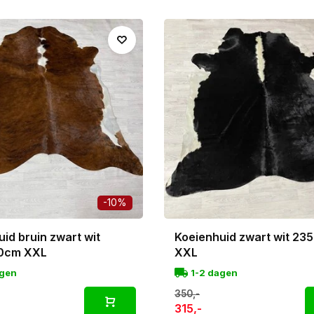
-10%
id bruin zwart wit
Koeienhuid zwart wit 2
0cm XXL
XXL
agen
1-2 dagen
350,-
315,-