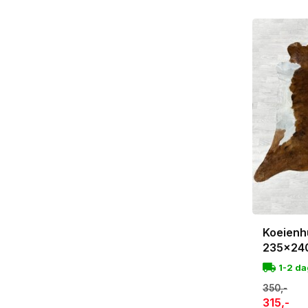
Koeienhu
235x24
1-2 d
350,-
315,-