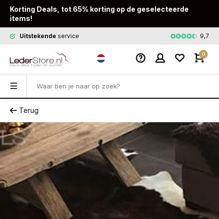
Korting Deals, tot 65% korting op de geselecteerde
items!
9,7
Uitstekende
service
Snelle
leveri
0
Terug