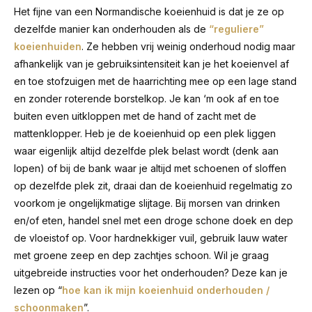
Het fijne van een Normandische koeienhuid is dat je ze op
dezelfde manier kan onderhouden als de
“reguliere”
koeienhuiden
. Ze hebben vrij weinig onderhoud nodig maar
afhankelijk van je gebruiksintensiteit kan je het koeienvel af
en toe stofzuigen met de haarrichting mee op een lage stand
en zonder roterende borstelkop. Je kan ‘m ook af en toe
buiten even uitkloppen met de hand of zacht met de
mattenklopper. Heb je de koeienhuid op een plek liggen
waar eigenlijk altijd dezelfde plek belast wordt (denk aan
lopen) of bij de bank waar je altijd met schoenen of sloffen
op dezelfde plek zit, draai dan de koeienhuid regelmatig zo
voorkom je ongelijkmatige slijtage. Bij morsen van drinken
en/of eten, handel snel met een droge schone doek en dep
de vloeistof op. Voor hardnekkiger vuil, gebruik lauw water
met groene zeep en dep zachtjes schoon. Wil je graag
uitgebreide instructies voor het onderhouden? Deze kan je
lezen op “
hoe kan ik mijn koeienhuid onderhouden /
schoonmaken
”.