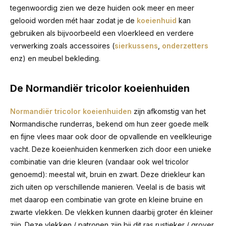
tegenwoordig zien we deze huiden ook meer en meer
gelooid worden mét haar zodat je de
koeienhuid
kan
gebruiken als bijvoorbeeld een vloerkleed en verdere
verwerking zoals accessoires (
sierkussens
,
onderzetters
enz) en meubel bekleding.
De Normandiër tricolor koeienhuiden
Normandiër tricolor koeienhuiden
zijn afkomstig van het
Normandische runderras, bekend om hun zeer goede melk
en fijne vlees maar ook door de opvallende en veelkleurige
vacht. Deze koeienhuiden kenmerken zich door een unieke
combinatie van drie kleuren (vandaar ook wel tricolor
genoemd): meestal wit, bruin en zwart. Deze driekleur kan
zich uiten op verschillende manieren. Veelal is de basis wit
met daarop een combinatie van grote en kleine bruine en
zwarte vlekken. De vlekken kunnen daarbij groter én kleiner
zijn. Deze vlekken / patronen zijn bij dit ras rustieker / grover