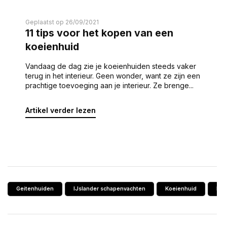
Geplaatst op 26/09/2021
11 tips voor het kopen van een
koeienhuid
Vandaag de dag zie je koeienhuiden steeds vaker
terug in het interieur. Geen wonder, want ze zijn een
prachtige toevoeging aan je interieur. Ze brenge...
Artikel verder lezen
Geitenhuiden
IJslander schapenvachten
Koeienhuid
Koe