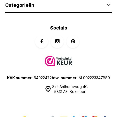
Categorieën
Socials
KVK nummer:
64922472
btw-nummer:
NL002223347B80
Sint Anthonisweg 4G
5831 AE, Boxmeer