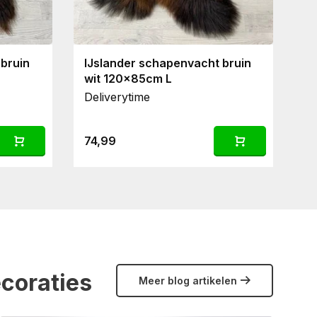
bruin
IJslander schapenvacht bruin
S
wit 120x85cm L
M
Deliverytime
De
67
74,99
4
ecoraties
Meer blog artikelen