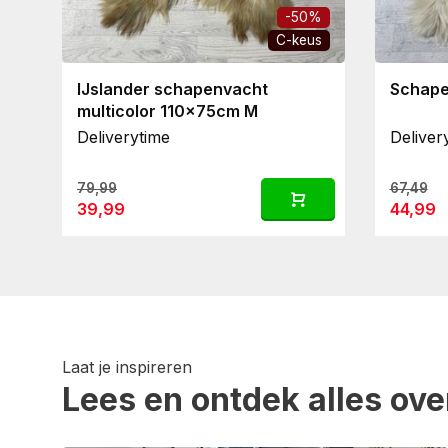
-50%
C-keus
IJslander schapenvacht
Schape
multicolor 110x75cm M
Deliverytime
Deliver
79,99
67,49
39,99
44,99
Laat je inspireren
Lees en ontdek alles ove