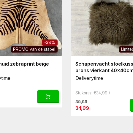
-38%
PROMO van de stapel
Limite
uid zebraprint beige
Schapenvacht stoelkus
brons vierkant 40x40c
ytime
Deliverytime
Stukprijs: €34,99 /
39,99
34,99