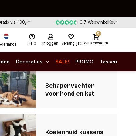
Gratis v.a. 100,-*
9,7
WebwinkelKeur
0
Winkelwagen
Help
Inloggen
Verlanglijst
derlands
iden
Decoraties
SALE!
PROMO
Tassen
Schapenvachten
voor hond en kat
Koeienhuid kussens