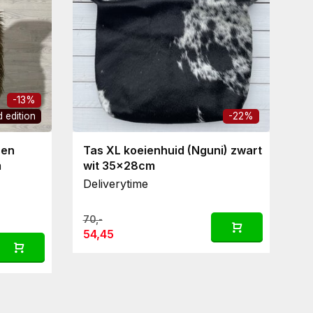
-13%
d edition
-22%
sen
Tas XL koeienhuid (Nguni) zwart
K
m
wit 35x28cm
Deliverytime
De
St
70,-
54,45
14
7