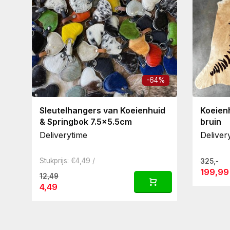
-64%
Sleutelhangers van Koeienhuid
Koeienh
& Springbok 7.5x5.5cm
bruin
Deliverytime
Deliver
Stukprijs: €4,49 /
325,-
199,99
12,49
4,49