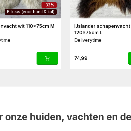
-33%
B-keus (voor hond & kat)
nvacht wit 110x75cm M
IJslander schapenvacht 
120x75cm L
ytime
Deliverytime
74,99
r onze huiden, vachten en d