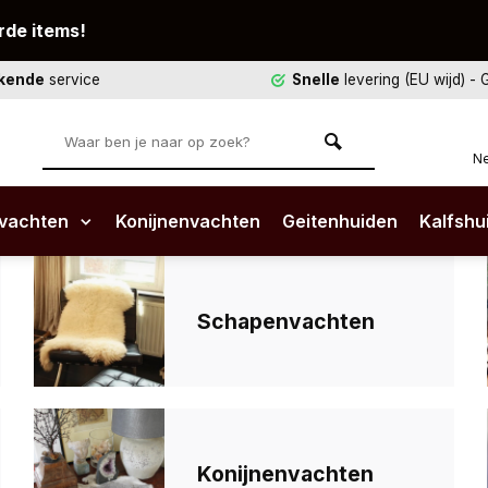
rde items!
ekende
service
Snelle
levering (EU wijd)
- 
Ne
vachten
Konijnenvachten
Geitenhuiden
Kalfshu
Schapenvachten
Konijnenvachten