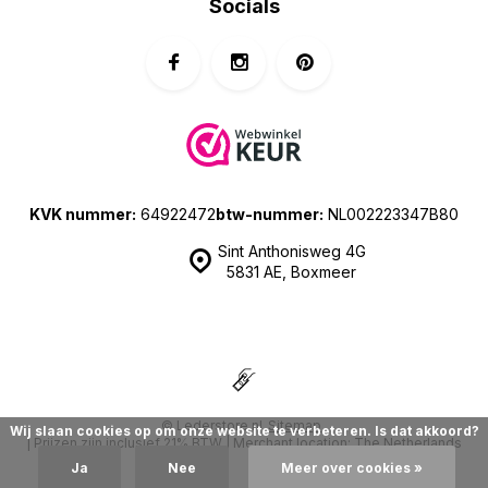
Socials
KVK nummer:
64922472
btw-nummer:
NL002223347B80
Sint Anthonisweg 4G
5831 AE, Boxmeer
© Lederstore.nl
Sitemap
Wij slaan cookies op om onze website te verbeteren. Is dat akkoord?
| Prijzen zijn inclusief 21% BTW | Merchant location: The Netherlands
Ja
Nee
Meer over cookies »