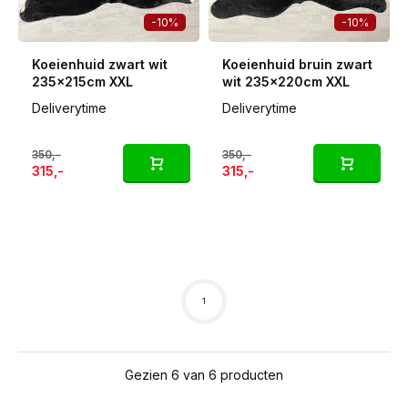
-10%
-10%
Koeienhuid zwart wit
Koeienhuid bruin zwart
235x215cm XXL
wit 235x220cm XXL
Deliverytime
Deliverytime
350,-
350,-
315,-
315,-
1
Gezien 6 van 6 producten