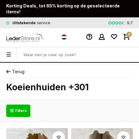
Korting Deals, tot 65% korting op de geselecteerde
items!
9,7
Uitstekende
service
Snelle
leveri
0
Terug
Koeienhuiden +301
Filters