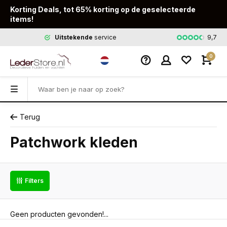
Korting Deals, tot 65% korting op de geselecteerde
items!
9,7
Uitstekende
service
Snelle
leveri
0
Terug
Patchwork kleden
Filters
Geen producten gevonden!...