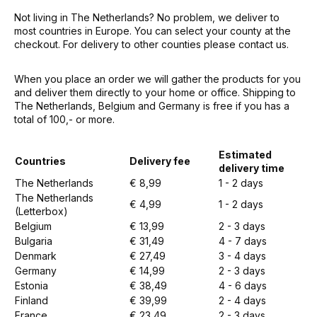
Not living in The Netherlands? No problem, we deliver to
most countries in Europe. You can select your county at the
checkout. For delivery to other counties please contact us.
When you place an order we will gather the products for you
and deliver them directly to your home or office. Shipping to
The Netherlands, Belgium and Germany is free if you has a
total of 100,- or more.
Estimated
Countries
Delivery fee
delivery time
The Netherlands
€ 8,99
1 - 2 days
The Netherlands
€ 4,99
1 - 2 days
(Letterbox)
Belgium
€ 13,99
2 - 3 days
Bulgaria
€ 31,49
4 - 7 days
Denmark
€ 27,49
3 - 4 days
Germany
€ 14,99
2 - 3 days
Estonia
€ 38,49
4 - 6 days
Finland
€ 39,99
2 - 4 days
France
€ 23,49
2 - 3 days