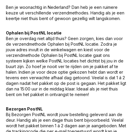
Ben je woonachtig in Nederland? Dan heb je een ruimere
keuze uit verschillende verzendmethodes. Handig als je een
keertje niet thuis bent of gewoon gezellig wilt langskomen.
Ophalen bij PostNL locatie
Ben je overdag niet altijd thuis? Geen zorgen, kies dan voor
de verzendmethode Ophalen bij PostNL locatie. Zodra je
jouw adres invult in de winkelwagen en kiest voor de
verzendmethode Ophalen bij PostNL locatie gaat ons
systeem kijken welke PostNL locaties het dichtst bij jou in de
buurt zijn. Zo hoef je nooit ver te rijden om je pakket af te
halen. Indien je voor deze optie gekozen hebt dan wordt er
tevens een verwachte afhaal dag getoond. Veelal is dat 1 á 2
dagen nadat het pakket op de post is gegaan. Het pakket ligt
dan na 15:00 uur in de middag klaar. Ideaal als je niet thuis
bent om het pakket in ontvangst te nemen!
Bezorgen PostNL
Bij Bezorgen PostNL wordt jouw bestelling geleverd aan de
deur. Handig als je een dagje thuis bent bijvoorbeeld. Veelal
wordt het pakket binnen 1 á 2 dagen aan je aangeboden. Met
de trackingcode die per e-mail toegestuurd wordt kan je