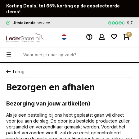
Korting Deals, tot 65% korting op de geselecteerde
items!
9,7
Uitstekende
service
Snelle
leveri
0
Terug
Bezorgen en afhalen
Bezorging van jouw artikel(en)
Als je een bestelling bij ons hebt geplaatst gaan wij direct
voor jou aan de slag. De door jou bestelde producten zullen
verzameld en verzendklaar gemaakt worden. Voordat het
pakket verzonden wordt, zal deze eerst gecontroleerd
worden op de juiste producten. Hierdoor kan je er zeker van