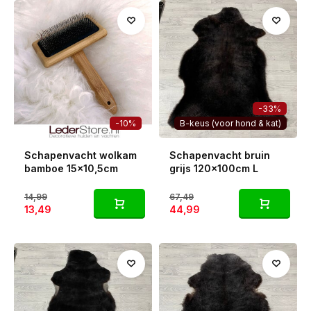
zit, en daardoor bij vrijwel alles past. Leg 'm op de bank,
over een stoel, op de vloer of naast je bed voor een rustige,
natuurlijke sfeer die nooit overheerst.
Elke vacht kies ik persoonlijk met de hand uit, zodat je altijd
een mooie, zorgvuldig uitgekozen vacht in huis haalt. En
omdat het een natuurproduct is, is geen enkele bruin grijze
vacht hetzelfde.
-33%
-10%
B-keus (voor hond & kat)
Schapenvacht wolkam
Schapenvacht bruin
bamboe 15x10,5cm
grijs 120x100cm L
14,99
67,49
13,49
44,99