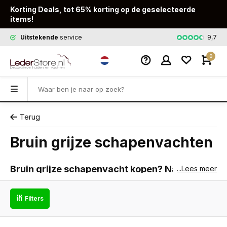
Korting Deals, tot 65% korting op de geselecteerde
items!
9,7
Uitstekende
service
Snelle
leveri
0
Terug
Bruin grijze schapenvachten
Bruin grijze schapenvacht kopen? Natuurlijk
...Lees meer
gedempt
Filters
Een bruin grijze schapenvacht is warm én neutraal tegelijk.
De combinatie van warme bruintinten met koel grijs geeft een
gedempte, natuurlijke kleur die net tussen warm en koel in