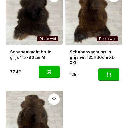
Dikke wol
Dikke wol
Schapenvacht bruin
Schapenvacht bruin
grijs 115x80cm M
grijs wit 125x80cm XL-
XXL
77,49
125,-