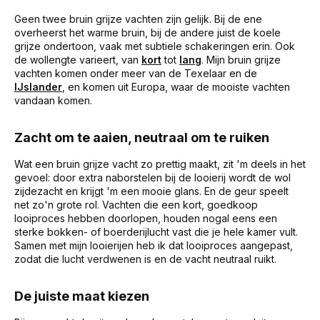
Geen twee bruin grijze vachten zijn gelijk. Bij de ene
overheerst het warme bruin, bij de andere juist de koele
grijze ondertoon, vaak met subtiele schakeringen erin. Ook
de wollengte varieert, van
kort
tot
lang
. Mijn bruin grijze
vachten komen onder meer van de Texelaar en de
IJslander
, en komen uit Europa, waar de mooiste vachten
vandaan komen.
Zacht om te aaien, neutraal om te ruiken
Wat een bruin grijze vacht zo prettig maakt, zit 'm deels in het
gevoel: door extra naborstelen bij de looierij wordt de wol
zijdezacht en krijgt 'm een mooie glans. En de geur speelt
net zo'n grote rol. Vachten die een kort, goedkoop
looiproces hebben doorlopen, houden nogal eens een
sterke bokken- of boerderijlucht vast die je hele kamer vult.
Samen met mijn looierijen heb ik dat looiproces aangepast,
zodat die lucht verdwenen is en de vacht neutraal ruikt.
De juiste maat kiezen