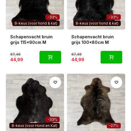
-33%
-33%
B-keus (voor hond & kat)
B-keus (voor hond & kat)
Schapenvacht bruin
Schapenvacht bruin
grijs 115x90cm M
grijs 100x80cm M
67,49
67,49
44,99
44,99
-33%
B-keus (voor Hond en Kat)
-27%