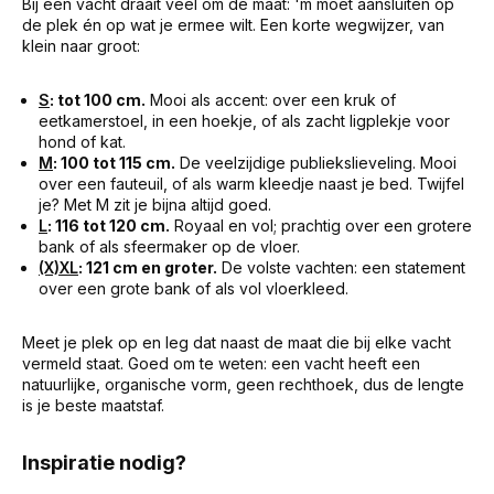
Bij een vacht draait veel om de maat: 'm moet aansluiten op
de plek én op wat je ermee wilt. Een korte wegwijzer, van
klein naar groot:
S
: tot 100 cm.
Mooi als accent: over een kruk of
eetkamerstoel, in een hoekje, of als zacht ligplekje voor
hond of kat.
M
: 100 tot 115 cm.
De veelzijdige publiekslieveling. Mooi
over een fauteuil, of als warm kleedje naast je bed. Twijfel
je? Met M zit je bijna altijd goed.
L
: 116 tot 120 cm.
Royaal en vol; prachtig over een grotere
bank of als sfeermaker op de vloer.
(X)XL
: 121 cm en groter.
De volste vachten: een statement
over een grote bank of als vol vloerkleed.
Meet je plek op en leg dat naast de maat die bij elke vacht
vermeld staat. Goed om te weten: een vacht heeft een
natuurlijke, organische vorm, geen rechthoek, dus de lengte
is je beste maatstaf.
Inspiratie nodig?