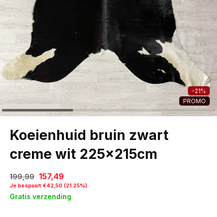
-21%
PROMO
Koeienhuid bruin zwart
creme wit 225x215cm
157,49
199,99
Je bespaart €42,50 (21.25%)
Gratis verzending