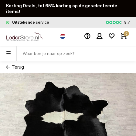
Korting Deals, tot 65% korting op de geselecteerde
items!
9,7
Uitstekende
service
Snelle
leveri
0
Terug