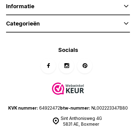
Informatie
Categorieën
Socials
KVK nummer:
64922472
btw-nummer:
NL002223347B80
Sint Anthonisweg 4G
5831 AE, Boxmeer