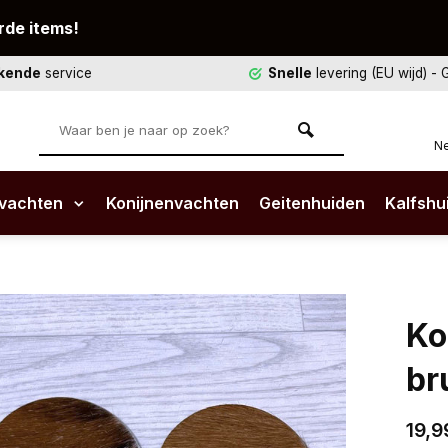
rde items!
ekende
service
Snelle
levering (EU wijd)
- 
Ne
vachten
Konijnenvachten
Geitenhuiden
Kalfshu
Ko
br
19,9