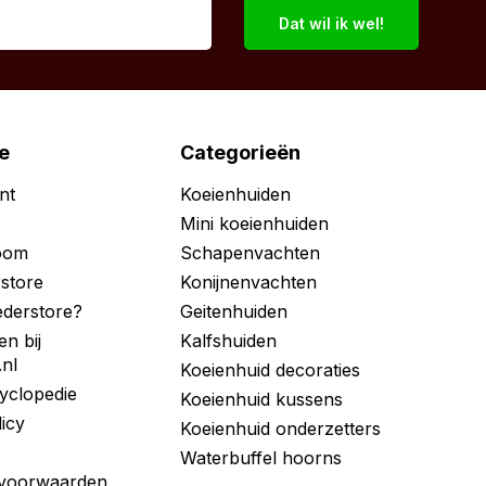
Dat wil ik wel!
e
Categorieën
nt
Koeienhuiden
Mini koeienhuiden
room
Schapenvachten
store
Konijnenvachten
derstore?
Geitenhuiden
en bij
Kalfshuiden
.nl
Koeienhuid decoraties
yclopedie
Koeienhuid kussens
licy
Koeienhuid onderzetters
Waterbuffel hoorns
voorwaarden