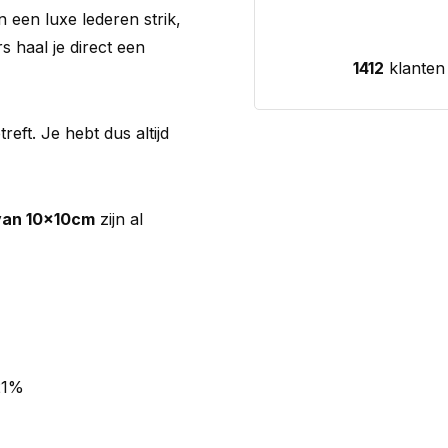
n een luxe lederen strik,
s haal je direct een
1412
klanten
eft. Je hebt dus altijd
van 10x10cm
zijn al
21%