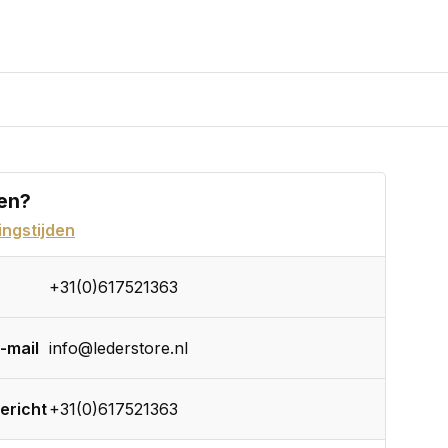
en?
ngstijden
+31(0)617521363
-mail
info@lederstore.nl
ericht
+31(0)617521363