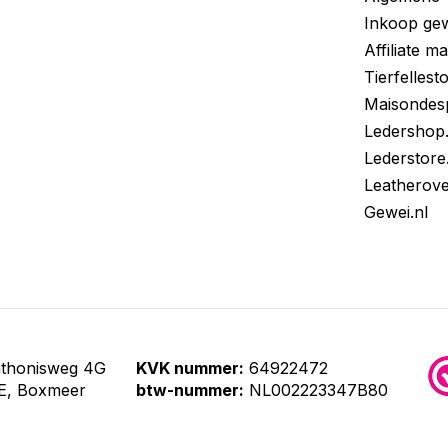
Inkoop gew
Affiliate m
Tierfellest
Maisondes
Ledershop
Lederstore
Leatherov
Gewei.nl
nthonisweg 4G
KVK nummer:
64922472
E, Boxmeer
btw-nummer:
NL002223347B80