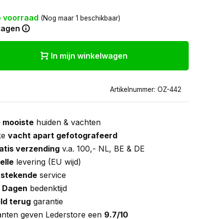
 voorraad
(Nog maar 1 beschikbaar)
dagen
In mijn winkelwagen
Artikelnummer: OZ-442
 mooiste
huiden & vachten
ke
vacht apart gefotografeerd
atis verzending
v.a. 100,- NL, BE & DE
elle
levering (EU wijd)
tstekende
service
 Dagen
bedenktijd
ld terug
garantie
anten geven Lederstore een
9.7/10