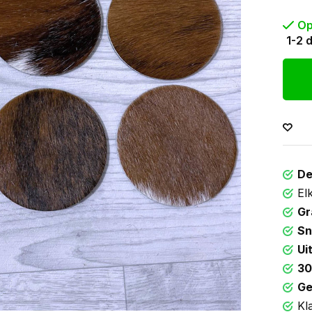
Op
1-2 
De
El
Gr
Sn
Ui
30
Ge
Kl