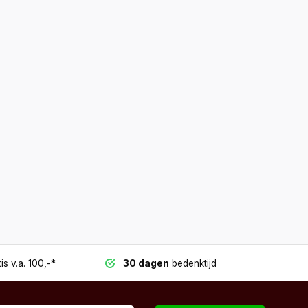
is v.a. 100,-*
30 dagen
bedenktijd