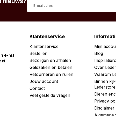
te nieuws?
Klantenservice
Informati
Klantenservice
Mijn accou
Bestellen
Blog
n e-mail
Bezorgen en afhalen
Inspiratie
.nl
Geldzaken en betalen
Over Leder
Retourneren en ruilen
Waarom Le
Jouw account
Binnen kijk
Lederstore
Contact
Dieren enc
Veel gestelde vragen
Privacy po
Disclaimer
Algemene 