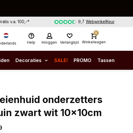
Gratis v.a. 100,-*
9,7
WebwinkelKeur
0
Winkelwagen
Help
Inloggen
Verlanglijst
derlands
iden
Decoraties
SALE!
PROMO
Tassen
eienhuid onderzetters
uin zwart wit 10x10cm
9