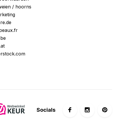
eien / hoorns
arketing
ore.de
peaux.fr
.be
.at
erstock.com
Socials