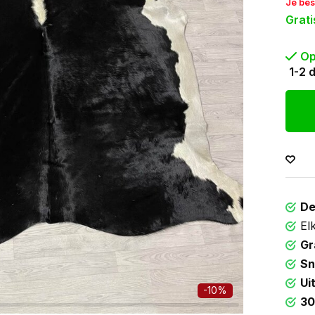
Je bes
Grati
Op
1-2 
De
El
Gr
Sn
Ui
-10%
30