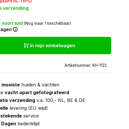
paart €35,- (10%)
s verzending
 voorraad
(Nog maar 1 beschikbaar)
dagen
In mijn winkelwagen
Artikelnummer: KH-1122
 mooiste
huiden & vachten
ke
vacht apart gefotografeerd
atis verzending
v.a. 100,- NL, BE & DE
elle
levering (EU wijd)
tstekende
service
 Dagen
bedenktijd