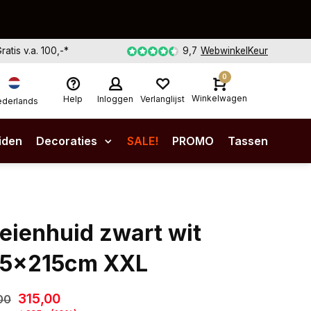
Gratis v.a. 100,-*
9,7
WebwinkelKeur
0
Winkelwagen
Help
Inloggen
Verlanglijst
derlands
iden
Decoraties
SALE!
PROMO
Tassen
eienhuid zwart wit
5x215cm XXL
315,00
00