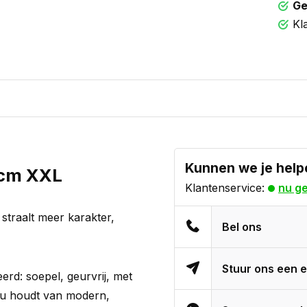
Ge
Kl
Kunnen we je help
5cm XXL
Klantenservice:
nu g
s straalt meer karakter,
Bel ons
Stuur ons een e
rd: soepel, geurvrij, met
 nu houdt van modern,