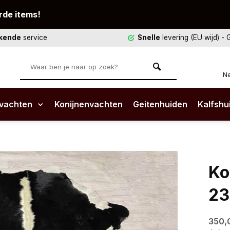
rde items!
ekende
service
Snelle
levering (EU wijd)
- 
Ne
vachten
Konijnenvachten
Geitenhuiden
Kalfshu
Ko
23
350,