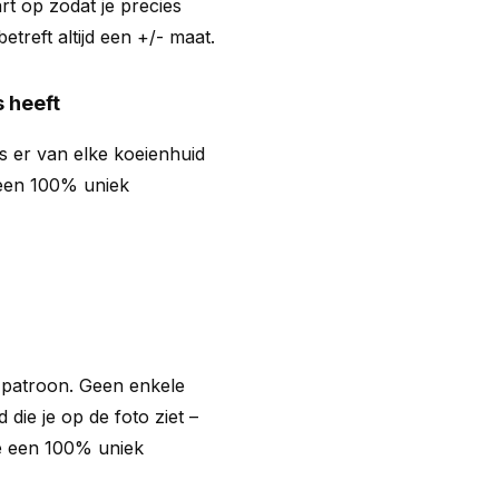
t op zodat je precies
treft altijd een +/- maat.
 heeft
s er van elke koeienhuid
d een 100% uniek
n patroon. Geen enkele
id die je op de foto ziet –
je een 100% uniek