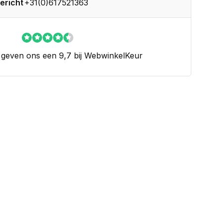
ericht
+31(0)617521363
 geven ons een 9,7 bij WebwinkelKeur