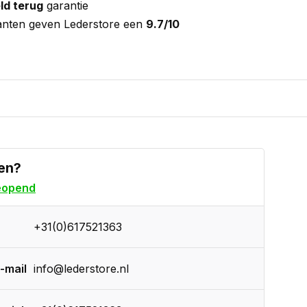
ld terug
garantie
anten geven Lederstore een
9.7/10
en?
eopend
+31(0)617521363
-mail
info@lederstore.nl