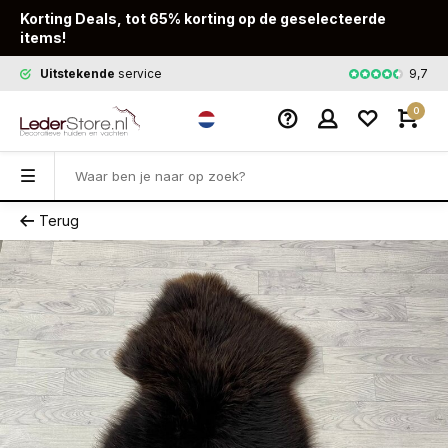
Korting Deals, tot 65% korting op de geselecteerde
items!
9,7
Uitstekende
service
Snelle
leveri
0
Terug