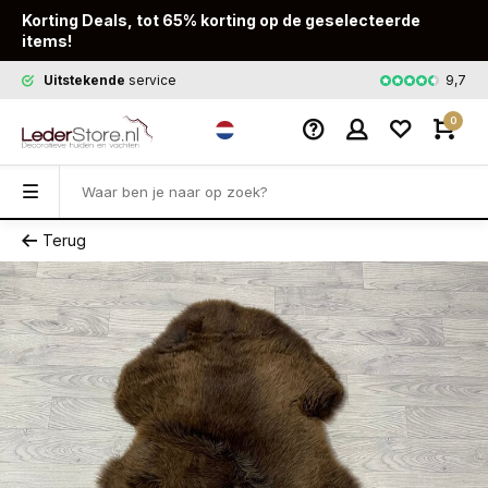
Korting Deals, tot 65% korting op de geselecteerde
items!
9,7
Uitstekende
service
Snelle
leveri
0
Terug