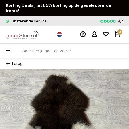
Korting Deals, tot 65% korting op de geselecteerde
items!
9,7
Uitstekende
service
Snelle
leveri
0
Terug