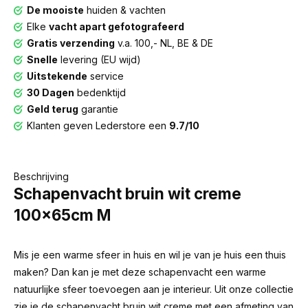
De mooiste
huiden & vachten
Elke
vacht apart gefotografeerd
Gratis verzending
v.a. 100,- NL, BE & DE
Snelle
levering (EU wijd)
Uitstekende
service
30 Dagen
bedenktijd
Geld terug
garantie
Klanten geven Lederstore een
9.7/10
Beschrijving
Schapenvacht bruin wit creme
100x65cm M
Mis je een warme sfeer in huis en wil je van je huis een thuis
maken? Dan kan je met deze schapenvacht een warme
natuurlijke sfeer toevoegen aan je interieur. Uit onze collectie
zie je de schapenvacht bruin wit creme met een afmeting van