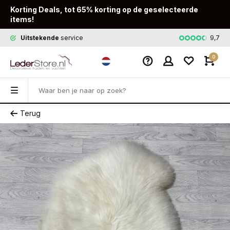
Korting Deals, tot 65% korting op de geselecteerde
items!
9,7
Uitstekende
service
Snelle
leveri
0
Terug