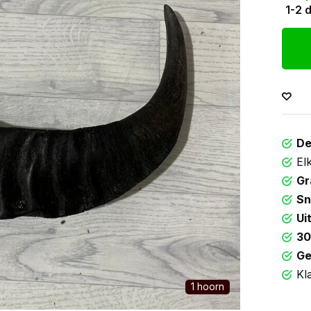
1-2 
De
El
Gr
Sn
Ui
30
Ge
Kl
1 hoorn