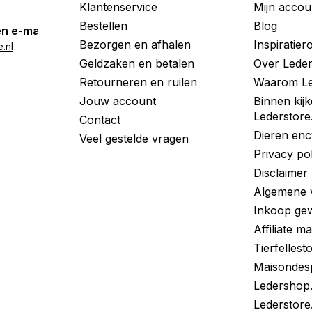
Klantenservice
Mijn accou
Bestellen
Blog
n e-mail
Bezorgen en afhalen
Inspiratie
.nl
Geldzaken en betalen
Over Leder
Retourneren en ruilen
Waarom Le
Jouw account
Binnen kijk
Lederstore
Contact
Dieren enc
Veel gestelde vragen
Privacy po
Disclaimer
Algemene 
Inkoop gew
Affiliate m
Tierfellest
Maisondes
Ledershop
Lederstore