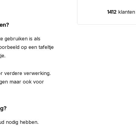
1412
klanten
ken?
 gebruiken is als
oorbeeld op een tafeltje
je.
r verdere verwerking.
bogen maar ook voor
ig?
ud nodig hebben.