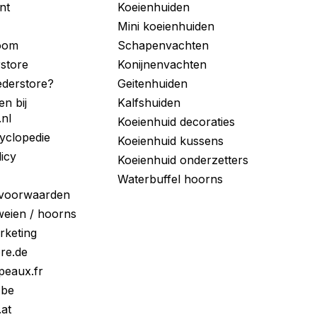
nt
Koeienhuiden
Mini koeienhuiden
room
Schapenvachten
store
Konijnenvachten
derstore?
Geitenhuiden
en bij
Kalfshuiden
.nl
Koeienhuid decoraties
yclopedie
Koeienhuid kussens
licy
Koeienhuid onderzetters
Waterbuffel hoorns
voorwaarden
eien / hoorns
arketing
ore.de
peaux.fr
.be
.at