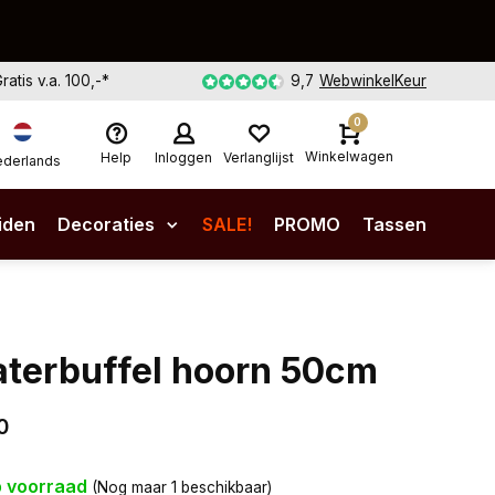
Gratis v.a. 100,-*
9,7
WebwinkelKeur
0
Winkelwagen
Help
Inloggen
Verlanglijst
derlands
iden
Decoraties
SALE!
PROMO
Tassen
terbuffel hoorn 50cm
0
 voorraad
(Nog maar 1 beschikbaar)