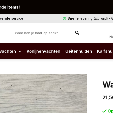
rde items!
ekende
service
Snelle
levering (EU wijd)
- 
Ne
vachten
Konijnenvachten
Geitenhuiden
Kalfshu
Wa
21,5
Op