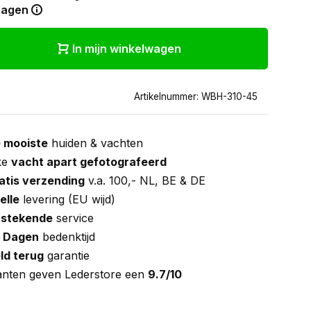
dagen
In mijn winkelwagen
Artikelnummer: WBH-310-45
 mooiste
huiden & vachten
ke
vacht apart gefotografeerd
atis verzending
v.a. 100,- NL, BE & DE
elle
levering (EU wijd)
tstekende
service
 Dagen
bedenktijd
ld terug
garantie
anten geven Lederstore een
9.7/10