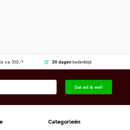
is v.a. 100,-*
30 dagen
bedenktijd
Dat wil ik wel!
e
Categorieën