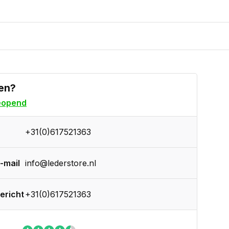
en?
eopend
+31(0)617521363
-mail
info@lederstore.nl
ericht
+31(0)617521363