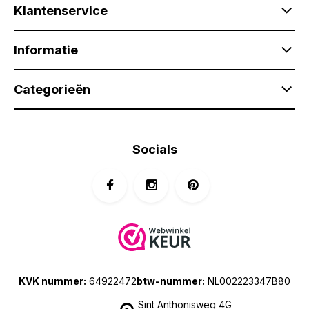
Klantenservice
Informatie
Categorieën
Socials
KVK nummer:
64922472
btw-nummer:
NL002223347B80
Sint Anthonisweg 4G