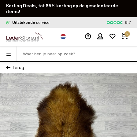
Korting Deals, tot 65% korting op de geselecteerde
items!
9,7
Uitstekende
service
Snelle
leveri
0
Terug