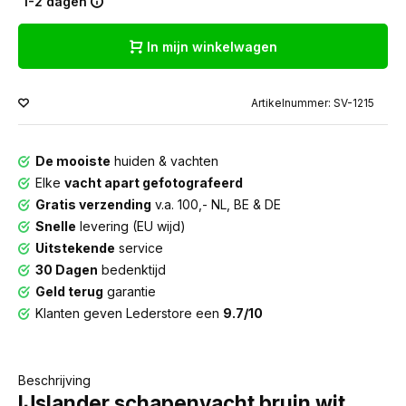
1-2 dagen
In mijn winkelwagen
Artikelnummer: SV-1215
De mooiste
huiden & vachten
Elke
vacht apart gefotografeerd
Gratis verzending
v.a. 100,- NL, BE & DE
Snelle
levering (EU wijd)
Uitstekende
service
30 Dagen
bedenktijd
Geld terug
garantie
Klanten geven Lederstore een
9.7/10
Beschrijving
IJslander schapenvacht bruin wit