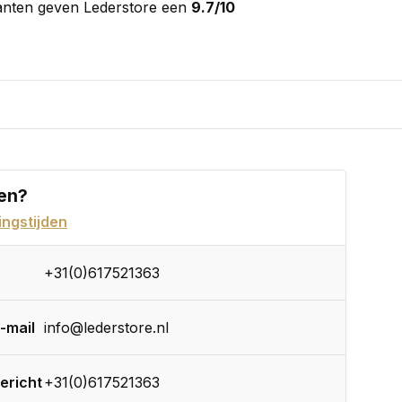
anten geven Lederstore een
9.7/10
en?
ngstijden
+31(0)617521363
-mail
info@lederstore.nl
ericht
+31(0)617521363