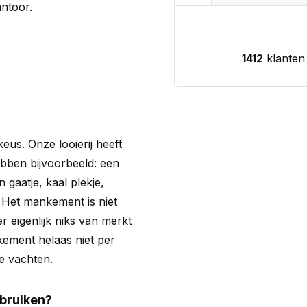
ntoor.
1412
klanten
us. Onze looierij heeft
bben bijvoorbeeld: een
 gaatje, kaal plekje,
 Het mankement is niet
r eigenlijk niks van merkt
nkement helaas niet per
e vachten.
ebruiken?