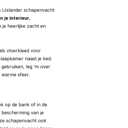
n IJslander schapenvacht
n je interieur
,
 je heerlijke zacht en
ls vloerkleed voor
 slaapkamer naast je bed.
 gebruiken, leg ‘m over
n warme sfeer.
k op de bank of in de
r bescherming van je
deze schapenvacht ook