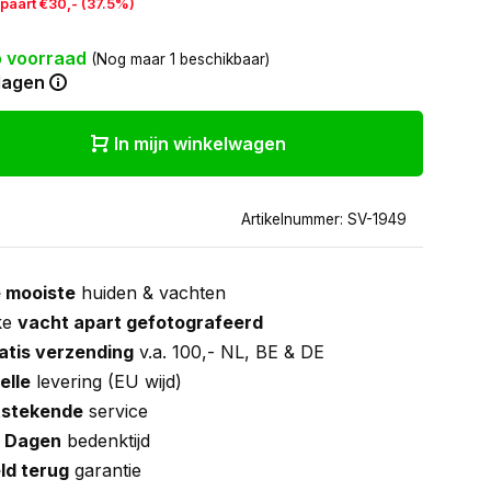
paart €30,- (37.5%)
 voorraad
(Nog maar 1 beschikbaar)
dagen
In mijn winkelwagen
Artikelnummer: SV-1949
 mooiste
huiden & vachten
ke
vacht apart gefotografeerd
atis verzending
v.a. 100,- NL, BE & DE
elle
levering (EU wijd)
tstekende
service
 Dagen
bedenktijd
ld terug
garantie