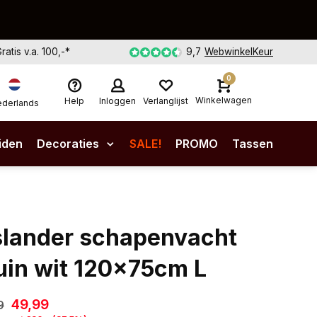
Gratis v.a. 100,-*
9,7
WebwinkelKeur
0
Winkelwagen
Help
Inloggen
Verlanglijst
derlands
iden
Decoraties
SALE!
PROMO
Tassen
slander schapenvacht
uin wit 120x75cm L
49,99
9