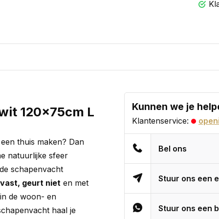
Kl
Kunnen we je help
 wit 120x75cm L
Klantenservice:
openi
is een thuis maken? Dan
Bel ons
 natuurlijke sfeer
je de schapenvacht
Stuur ons een e
vast, geurt niet
en met
 in de woon- en
Stuur ons een b
chapenvacht haal je