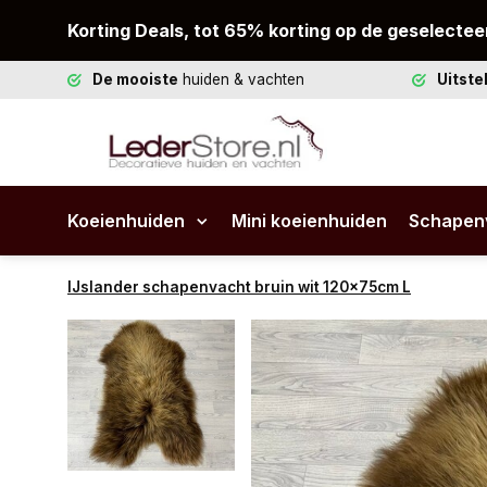
Korting Deals, tot 65% korting op de geselectee
De mooiste
huiden & vachten
Uitst
Koeienhuiden
Mini koeienhuiden
Schapen
IJslander schapenvacht bruin wit 120x75cm L