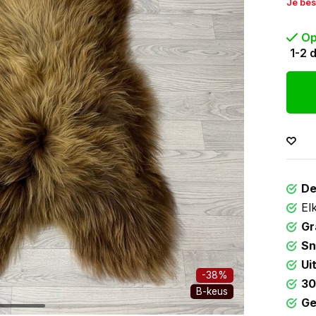
Je bes
Op
1-2 
De
El
Gr
Sn
Ui
-38%
30
B-keus
Ge