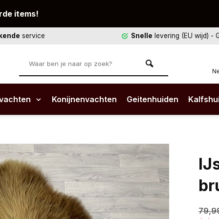
rde items!
ekende
service
Snelle
levering (EU wijd)
- 
Ne
vachten
Konijnenvachten
Geitenhuiden
Kalfshu
IJ
br
79,9