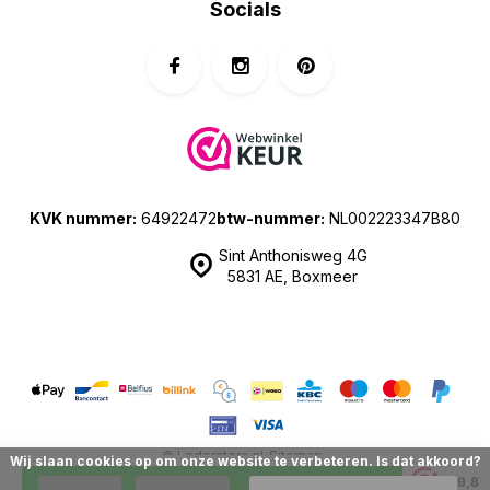
Socials
KVK nummer:
64922472
btw-nummer:
NL002223347B80
Sint Anthonisweg 4G
5831 AE, Boxmeer
© Lederstore.nl
Sitemap
Wij slaan cookies op om onze website te verbeteren. Is dat akkoord?
| Prijzen zijn inclusief 21% BTW | Merchant location: The Netherlands
9,8