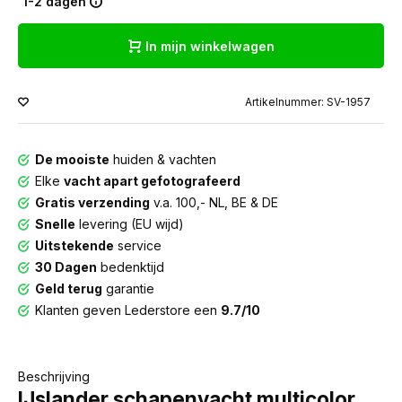
1-2 dagen
In mijn winkelwagen
Artikelnummer: SV-1957
De mooiste
huiden & vachten
Elke
vacht apart gefotografeerd
Gratis verzending
v.a. 100,- NL, BE & DE
Snelle
levering (EU wijd)
Uitstekende
service
30 Dagen
bedenktijd
Geld terug
garantie
Klanten geven Lederstore een
9.7/10
Beschrijving
IJslander schapenvacht multicolor