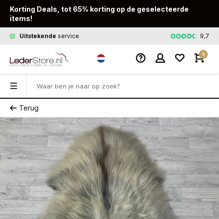
Korting Deals, tot 65% korting op de geselecteerde
items!
9,7
Uitstekende
service
Snelle
leveri
0
Terug