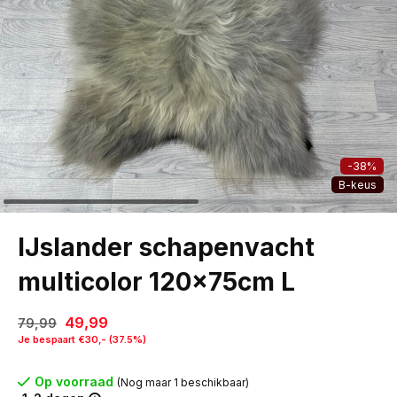
-38%
B-keus
IJslander schapenvacht
multicolor 120x75cm L
49,99
79,99
Je bespaart €30,- (37.5%)
Op voorraad
(Nog maar 1 beschikbaar)