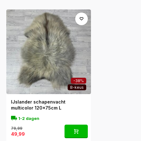
-38%
B-keus
IJslander schapenvacht
multicolor 120x75cm L
1-2 dagen
79,99
49,99