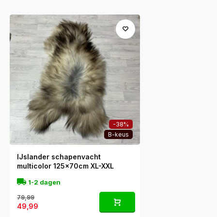
-38%
B-keus
IJslander schapenvacht
multicolor 125x70cm XL-XXL
1-2 dagen
79,99
49,99