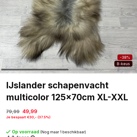
-38%
B-keus
IJslander schapenvacht
multicolor 125x70cm XL-XXL
49,99
79,99
Je bespaart €30,- (37.5%)
Op voorraad
(Nog maar 1 beschikbaar)