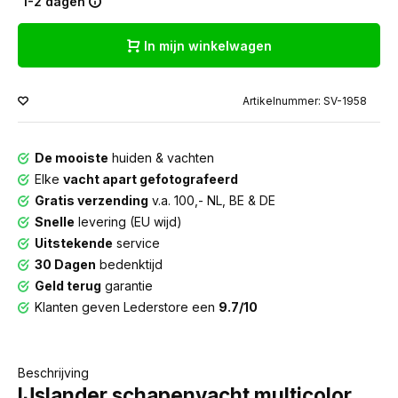
1-2 dagen
In mijn winkelwagen
Artikelnummer: SV-1958
De mooiste
huiden & vachten
Elke
vacht apart gefotografeerd
Gratis verzending
v.a. 100,- NL, BE & DE
Snelle
levering (EU wijd)
Uitstekende
service
30 Dagen
bedenktijd
Geld terug
garantie
Klanten geven Lederstore een
9.7/10
Beschrijving
IJslander schapenvacht multicolor