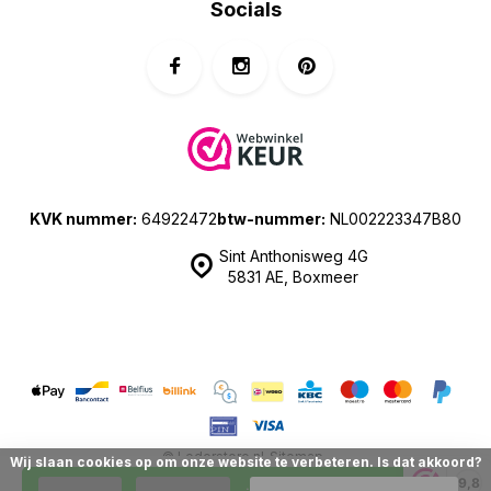
Socials
KVK nummer:
64922472
btw-nummer:
NL002223347B80
Sint Anthonisweg 4G
5831 AE, Boxmeer
© Lederstore.nl
Sitemap
Wij slaan cookies op om onze website te verbeteren. Is dat akkoord?
| Prijzen zijn inclusief 21% BTW | Merchant location: The Netherlands
9,8