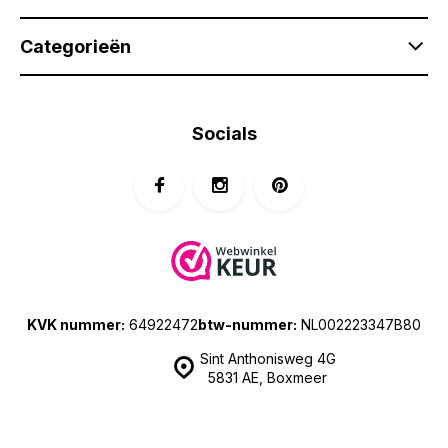
Categorieën
Socials
KVK nummer:
64922472
btw-nummer:
NL002223347B80
Sint Anthonisweg 4G
5831 AE, Boxmeer