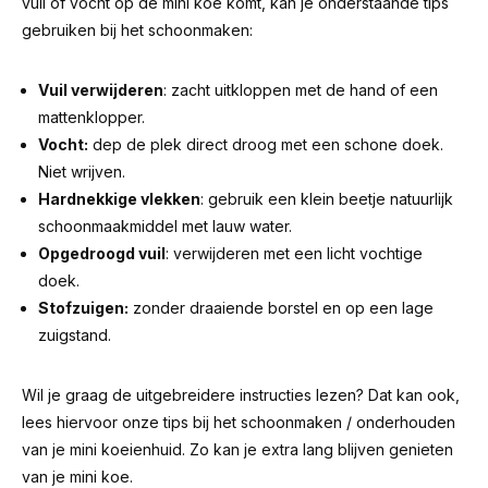
vuil of vocht op de mini koe komt, kan je onderstaande tips
gebruiken bij het schoonmaken:
Vuil verwijderen
: zacht uitkloppen met de hand of een
mattenklopper.
Vocht:
dep de plek direct droog met een schone doek.
Niet wrijven.
Hardnekkige vlekken
: gebruik een klein beetje natuurlijk
schoonmaakmiddel met lauw water.
Opgedroogd vuil
: verwijderen met een licht vochtige
doek.
Stofzuigen:
zonder draaiende borstel en op een lage
zuigstand.
Wil je graag de uitgebreidere instructies lezen? Dat kan ook,
lees hiervoor
onze tips bij het schoonmaken / onderhouden
van je mini koeienhuid
. Zo kan je extra lang blijven genieten
van je mini koe.