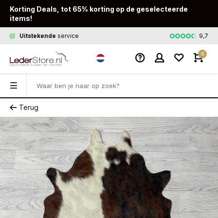
Korting Deals, tot 65% korting op de geselecteerde
items!
9,7
Uitstekende
service
Snelle
leveri
0
Terug