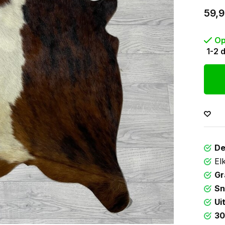
59,
Op
1-2 
De
El
Gr
Sn
Ui
30