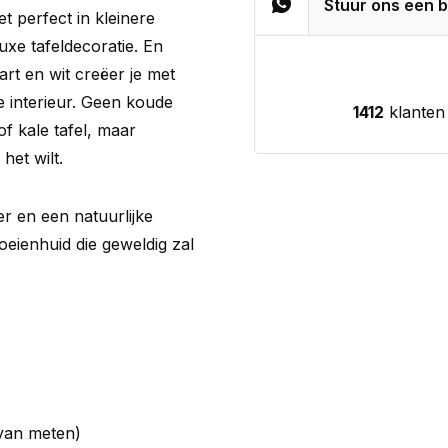
Stuur ons een b
 perfect in kleinere
uxe tafeldecoratie. En
rt en wit creëer je met
 je interieur. Geen koude
1412
klanten
f kale tafel, maar
het wilt.
eer en een natuurlijke
oeienhuid die geweldig zal
 van meten)