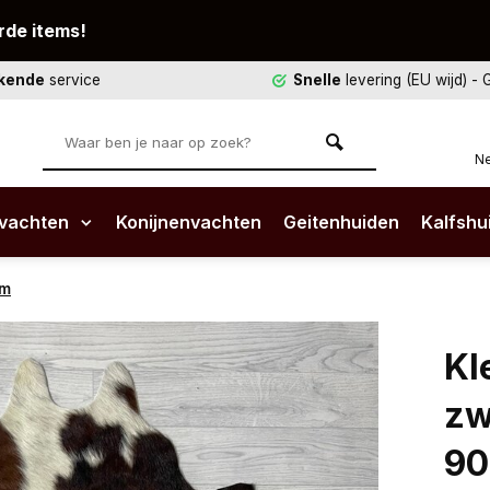
rde items!
ekende
service
Snelle
levering (EU wijd)
- 
Ne
vachten
Konijnenvachten
Geitenhuiden
Kalfshu
cm
Kl
zw
9