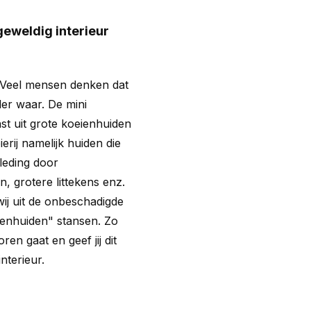
geweldig interieur
? Veel mensen denken dat
er waar. De mini
t uit grote koeienhuiden
rij namelijk huiden die
kleding door
, grotere littekens enz.
wij uit de onbeschadigde
enhuiden" stansen. Zo
ren gaat en geef jij dit
nterieur.
?