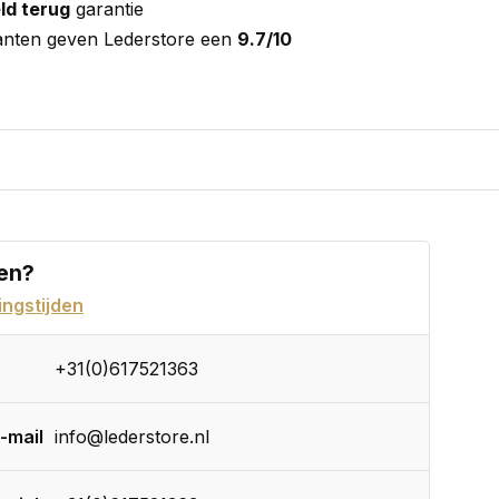
ld terug
garantie
anten geven Lederstore een
9.7/10
en?
ngstijden
+31(0)617521363
-mail
info@lederstore.nl