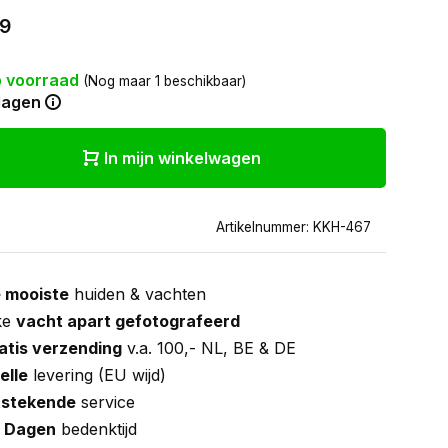
99
 voorraad
(Nog maar 1 beschikbaar)
dagen
In mijn winkelwagen
Artikelnummer: KKH-467
 mooiste
huiden & vachten
ke
vacht apart gefotografeerd
atis verzending
v.a. 100,- NL, BE & DE
elle
levering (EU wijd)
tstekende
service
 Dagen
bedenktijd