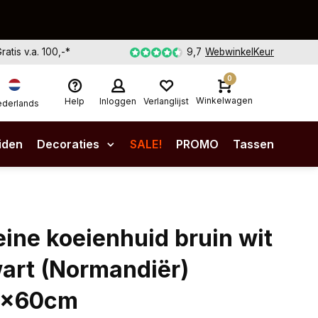
Gratis v.a. 100,-*
9,7
WebwinkelKeur
0
Winkelwagen
Help
Inloggen
Verlanglijst
derlands
iden
Decoraties
SALE!
PROMO
Tassen
eine koeienhuid bruin wit
art (Normandiër)
0x60cm