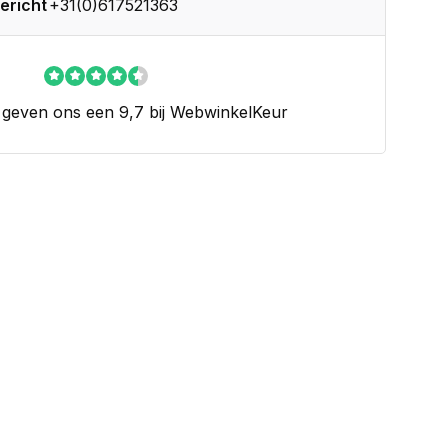
ericht
+31(0)617521363
 geven ons een 9,7 bij WebwinkelKeur