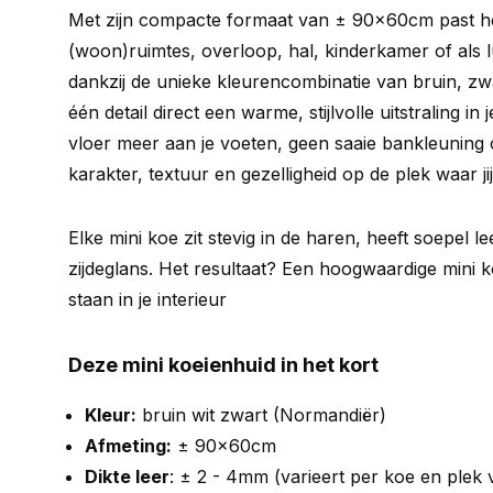
Met zijn compacte formaat van ± 90x60cm past het
(woon)ruimtes, overloop, hal, kinderkamer of als l
dankzij de unieke kleurencombinatie van bruin, zwa
één detail direct een warme, stijlvolle uitstraling in
vloer meer aan je voeten, geen saaie bankleuning o
karakter, textuur en gezelligheid op de plek waar jij 
Elke mini koe zit stevig in de haren, heeft soepel l
zijdeglans. Het resultaat? Een hoogwaardige mini k
staan in je interieur
Deze mini koeienhuid in het kort
Kleur:
bruin wit zwart (Normandiër)
Afmeting:
± 90x60cm
Dikte leer
: ± 2 - 4mm (varieert per koe en plek