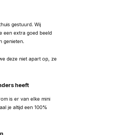
 thuis gestuurd. Wij
je een extra goed beeld
n genieten.
we deze niet apart op, ze
nders heeft
om is er van elke mini
al je altijd een 100%
en