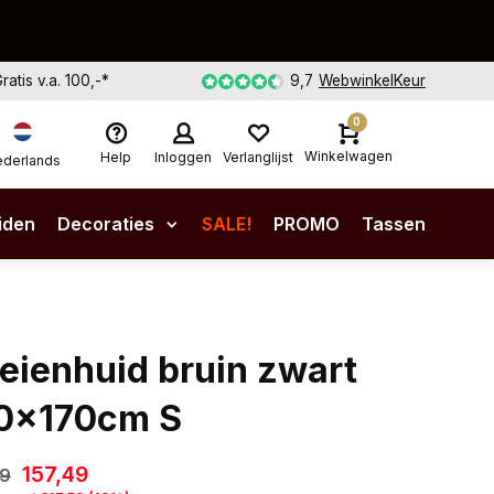
Gratis v.a. 100,-*
9,7
WebwinkelKeur
0
Winkelwagen
Help
Inloggen
Verlanglijst
derlands
iden
Decoraties
SALE!
PROMO
Tassen
eienhuid bruin zwart
0x170cm S
157,49
99