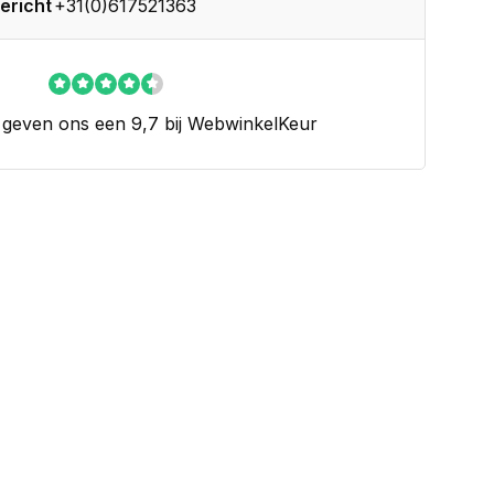
ericht
+31(0)617521363
 geven ons een 9,7 bij WebwinkelKeur