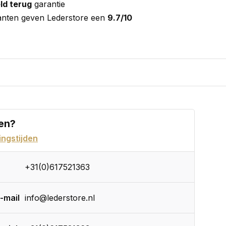
ld terug
garantie
anten geven Lederstore een
9.7/10
en?
ngstijden
+31(0)617521363
-mail
info@lederstore.nl