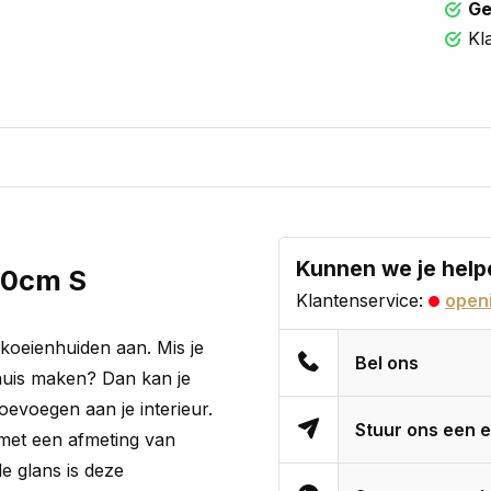
Ge
Kl
Kunnen we je help
70cm S
Klantenservice:
openi
 koeienhuiden aan. Mis je
Bel ons
thuis maken? Dan kan je
oevoegen aan je interieur.
Stuur ons een e
t met een afmeting van
e glans is deze