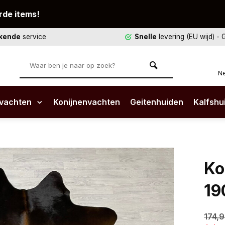
rde items!
ekende
service
Snelle
levering (EU wijd)
- 
Ne
vachten
Konijnenvachten
Geitenhuiden
Kalfshu
Ko
19
174,