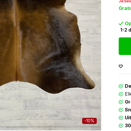
Je bes
Grati
Op
1-2 
De
El
Gr
Sn
Ui
-10%
30