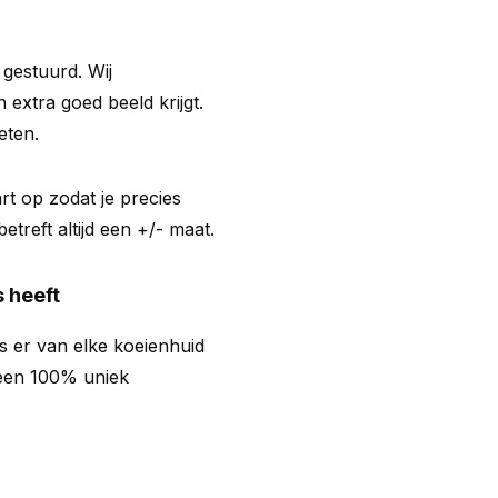
s gestuurd. Wij
 extra goed beeld krijgt.
eten.
t op zodat je precies
treft altijd een +/- maat.
 heeft
s er van elke koeienhuid
d een 100% uniek