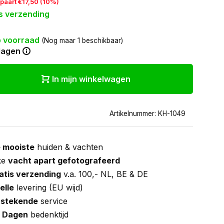
paart €17,50 (10%)
s verzending
 voorraad
(Nog maar 1 beschikbaar)
dagen
In mijn winkelwagen
Artikelnummer: KH-1049
 mooiste
huiden & vachten
ke
vacht apart gefotografeerd
atis verzending
v.a. 100,- NL, BE & DE
elle
levering (EU wijd)
tstekende
service
 Dagen
bedenktijd