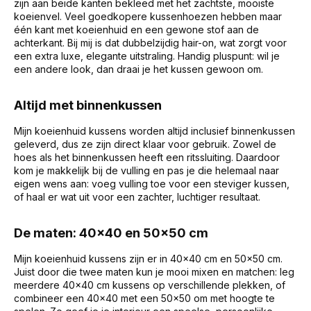
zijn aan beide kanten bekleed met het zachtste, mooiste
koeienvel. Veel goedkopere kussenhoezen hebben maar
één kant met koeienhuid en een gewone stof aan de
achterkant. Bij mij is dat dubbelzijdig hair-on, wat zorgt voor
een extra luxe, elegante uitstraling. Handig pluspunt: wil je
een andere look, dan draai je het kussen gewoon om.
Altijd met binnenkussen
Mijn koeienhuid kussens worden altijd inclusief binnenkussen
geleverd, dus ze zijn direct klaar voor gebruik. Zowel de
hoes als het binnenkussen heeft een ritssluiting. Daardoor
kom je makkelijk bij de vulling en pas je die helemaal naar
eigen wens aan: voeg vulling toe voor een steviger kussen,
of haal er wat uit voor een zachter, luchtiger resultaat.
De maten: 40x40 en 50x50 cm
Mijn koeienhuid kussens zijn er in 40x40 cm en 50x50 cm.
Juist door die twee maten kun je mooi mixen en matchen: leg
meerdere 40x40 cm kussens op verschillende plekken, of
combineer een 40x40 met een 50x50 om met hoogte te