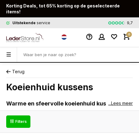
Korting Deals, tot 65% korting op de geselecteerde
items!
9,7
Uitstekende
service
Snelle
leveri
0
Terug
Koeienhuid kussens
Warme en sfeervolle koeienhuid kussens
...Lees meer
voor een luxueuze uitstraling in jouw interieur
Filters
Koeienhuid kussens zijn echte eyecatchers die je interieur
meteen een vleugje luxe geven. Met hun unieke natuurlijke
kleuren en patronen staan ze prachtig op je bank, stoel of