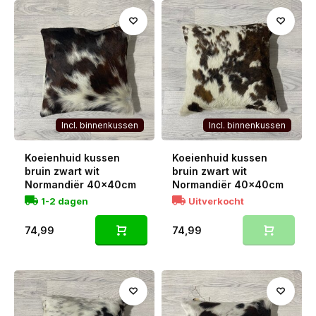
fauteuil, of het nu om een echt statement in de woonkamer
gaat of een subtiel, landelijk accent in je zithoek of
slaapkamer. Elk kussen is uniek, dus je maakt er altijd een
persoonlijke, warme sfeer mee.
Combineer je koeienhuid kussens met een
koeienhuid
, een
zachte
schapenvacht
of een
mini koeienhuid
om je
interieur helemaal compleet te maken. Door de vele kleuren
en patronen maak je in elke kamer de mooiste combinaties.
Incl. binnenkussen
Incl. binnenkussen
Koeienhuid kussen
Koeienhuid kussen
bruin zwart wit
bruin zwart wit
Normandiër 40x40cm
Normandiër 40x40cm
1-2 dagen
Uitverkocht
74,99
74,99