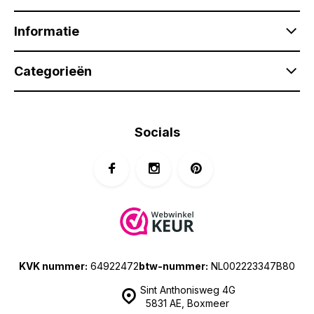
Informatie
Categorieën
Socials
KVK nummer:
64922472
btw-nummer:
NL002223347B80
Sint Anthonisweg 4G
5831 AE, Boxmeer