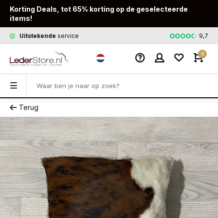
Korting Deals, tot 65% korting op de geselecteerde
items!
9,7
Uitstekende
service
Snelle
leveri
0
Terug