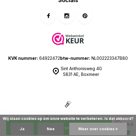
Socials
KVK nummer:
64922472
btw-nummer:
NL002223347B80
Sint Anthonisweg 4G
5831 AE, Boxmeer
© Lederstore.nl
Sitemap
Wij slaan cookies op om onze website te verbeteren. Is dat akkoord?
| Prijzen zijn inclusief 21% BTW | Merchant location: The Netherlands
9,8
In mijn winkelwagen
Ja
Nee
Meer over cookies »