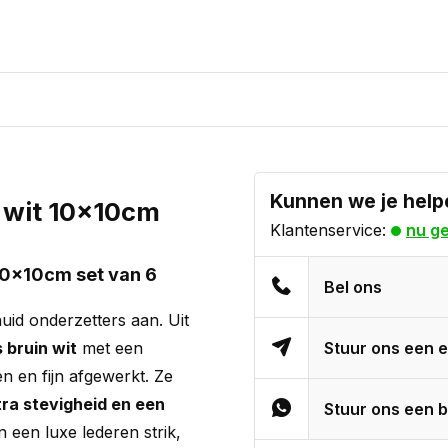
Kunnen we je help
n wit 10x10cm
Klantenservice:
nu g
10x10cm set van 6
Bel ons
huid onderzetters aan. Uit
 bruin wit
met een
Stuur ons een e
en en fijn afgewerkt. Ze
ra stevigheid en een
Stuur ons een b
n een luxe lederen strik,