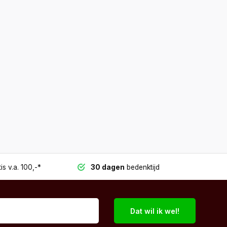
is v.a. 100,-*
30 dagen
bedenktijd
Dat wil ik wel!