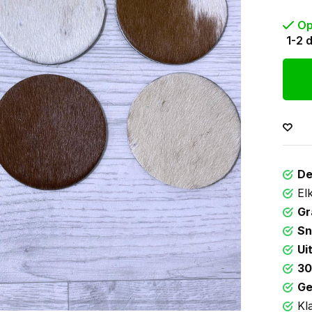
Op
1-2 
De
El
Gr
Sn
Ui
30
Ge
Kl