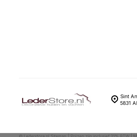
Sint A
5831 A
© Lederstore.nl
Sitemap
| Prijzen zijn inclusief 21% BTW | 