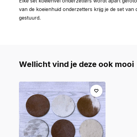
Elke set koeienvel onderzetters wordt apart gefotog
van de koeienhuid onderzetters krijg je de set van 
gestuurd.
Wellicht vind je deze ook mooi