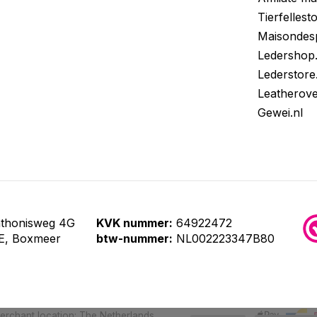
Tierfellest
Maisondes
Ledershop
Lederstore
Leatherov
Gewei.nl
nthonisweg 4G
KVK nummer:
64922472
E, Boxmeer
btw-nummer:
NL002223347B80
Merchant location: The Netherlands