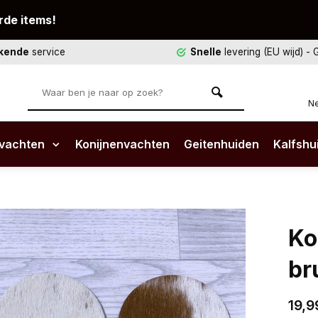
rde items!
ekende
service
Snelle
levering (EU wijd)
- 
Ne
vachten
Konijnenvachten
Geitenhuiden
Kalfshu
Ko
br
19,9