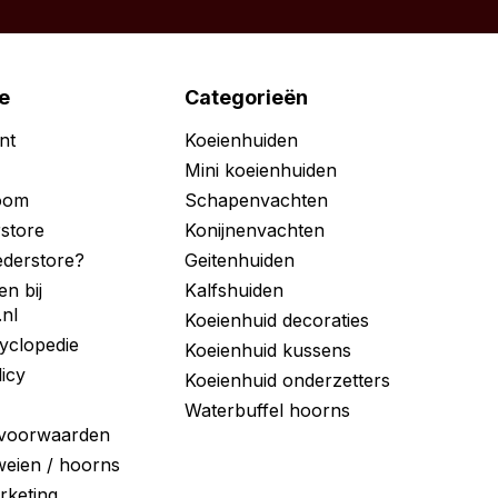
e
Categorieën
nt
Koeienhuiden
Mini koeienhuiden
room
Schapenvachten
store
Konijnenvachten
derstore?
Geitenhuiden
en bij
Kalfshuiden
.nl
Koeienhuid decoraties
yclopedie
Koeienhuid kussens
licy
Koeienhuid onderzetters
Waterbuffel hoorns
voorwaarden
eien / hoorns
arketing