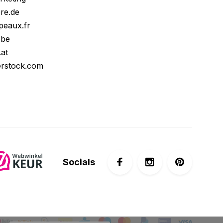
ore.de
peaux.fr
.be
.at
erstock.com
Socials