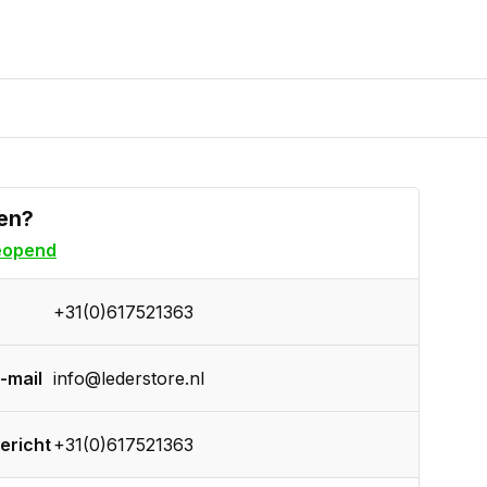
en?
eopend
+31(0)617521363
-mail
info@lederstore.nl
ericht
+31(0)617521363