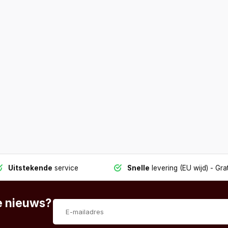
Uitstekende
service
Snelle
levering (EU wijd)
- Grat
te nieuws?