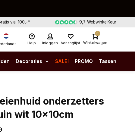
Gratis v.a. 100,-*
9,7
WebwinkelKeur
0
Winkelwagen
Help
Inloggen
Verlanglijst
derlands
iden
Decoraties
SALE!
PROMO
Tassen
eienhuid onderzetters
uin wit 10x10cm
9