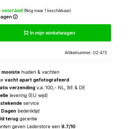
 voorraad
(Nog maar 1 beschikbaar)
dagen
In mijn winkelwagen
Artikelnummer: OZ-473
 mooiste
huiden & vachten
ke
vacht apart gefotografeerd
atis verzending
v.a. 100,- NL, BE & DE
elle
levering (EU wijd)
tstekende
service
 Dagen
bedenktijd
ld terug
garantie
anten geven Lederstore een
9.7/10