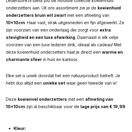
Lederstore.nl biedt jou de mooiste collectie koeienhuid
onderzetters aan. Uit ons assortiment zie je de
koeienhuid
onderzetters bruin wit zwart
met een afmeting van
10x10cm
. Haar vast, strak uitgesneden en fijn afgewerkt. Ze
zijn voorzien van een onderlaag die zorgt voor
extra
stevigheid en een luxe afwerking
. Daarnaast is elk setje
voorzien van een luxe lederen strik, ideaal als cadeau! Met
deze koeienhuid onderzetters haal je direct een
warme en
charmante sfeer
in huis en kantoor.
Elke set is uniek doordat het een natuurproduct betreft. Je
hebt dus altijd een
unieke set
waar geen tweede van is!
Deze
koeienvel onderzetters
met een
afmeting van
10x10cm
zijn al beschikbaar voor de
lage prijs van € 19,99
.
Kleur: