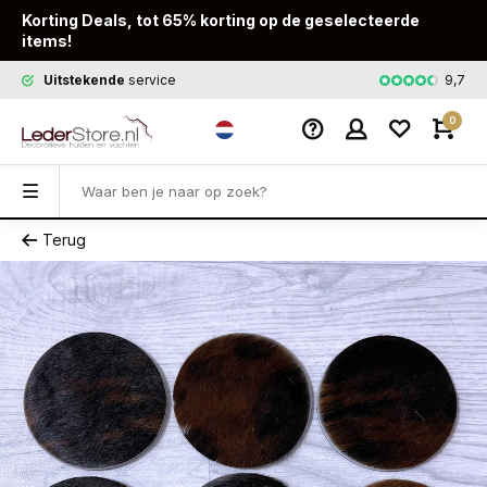
Korting Deals, tot 65% korting op de geselecteerde
items!
9,7
Uitstekende
service
Snelle
leveri
0
Terug