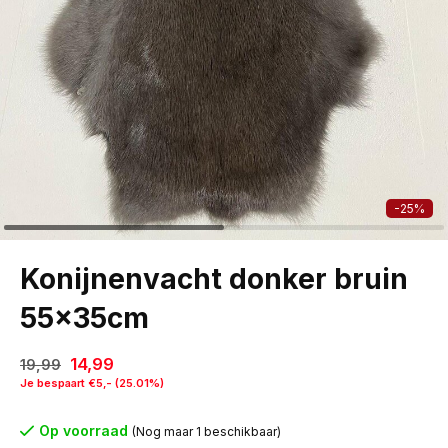
-25%
Konijnenvacht donker bruin
55x35cm
14,99
19,99
Je bespaart €5,- (25.01%)
Op voorraad
(Nog maar 1 beschikbaar)