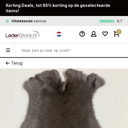
Korting Deals, tot 65% korting op de geselecteerde
items!
9,7
Uitstekende
service
Snelle
leveri
0
Terug