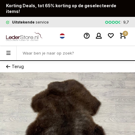
Korting Deals, tot 65% korting op de geselecteerde
items!
9,7
Uitstekende
service
Snelle
leveri
0
Terug