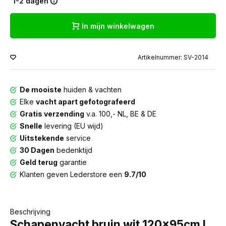
1-2 dagen
In mijn winkelwagen
Artikelnummer: SV-2014
De mooiste
huiden & vachten
Elke
vacht apart gefotografeerd
Gratis verzending
v.a. 100,- NL, BE & DE
Snelle
levering (EU wijd)
Uitstekende
service
30 Dagen
bedenktijd
Geld terug
garantie
Klanten geven Lederstore een
9.7/10
Beschrijving
Schapenvacht bruin wit 120x95cm L