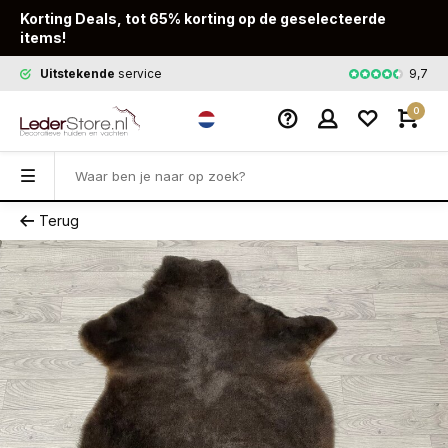
Korting Deals, tot 65% korting op de geselecteerde
items!
9,7
Uitstekende
service
Snelle
leveri
0
Terug