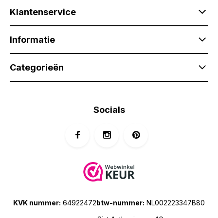
Klantenservice
Informatie
Categorieën
Socials
KVK nummer:
64922472
btw-nummer:
NL002223347B80