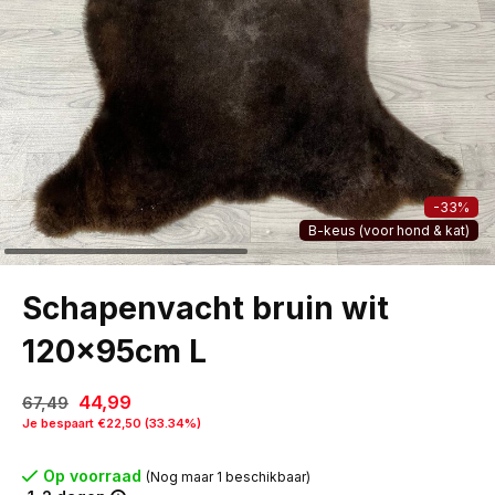
-33%
B-keus (voor hond & kat)
Schapenvacht bruin wit
120x95cm L
44,99
67,49
Je bespaart €22,50 (33.34%)
Op voorraad
(Nog maar 1 beschikbaar)