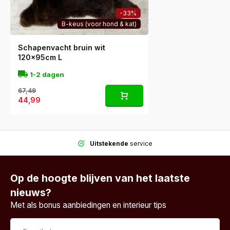
-33%
B-keus (voor hond & kat)
Schapenvacht bruin wit
120x95cm L
1-2 dagen
67,49
44,99
Uitstekende
service
Op de hoogte blijven van het laatste
nieuws?
Met als bonus aanbiedingen en interieur tips