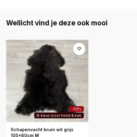
Wellicht vind je deze ook mooi
-33%
B-keus (voor hond & kat)
Schapenvacht bruin wit grijs
105x80cm M