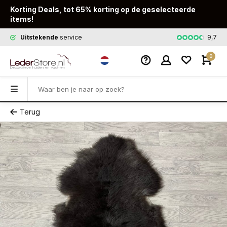
Korting Deals, tot 65% korting op de geselecteerde
items!
9,7
Uitstekende
service
Snelle
leveri
0
Terug