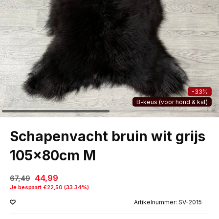
-33%
B-keus (voor hond & kat)
Schapenvacht bruin wit grijs
105x80cm M
44,99
67,49
Je bespaart €22,50 (33.34%)
Artikelnummer: SV-2015