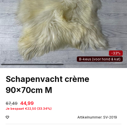
-33%
B-keus (voor hond & kat)
Schapenvacht crème
90x70cm M
44,99
67,49
Je bespaart €22,50 (33.34%)
Artikelnummer: SV-2019