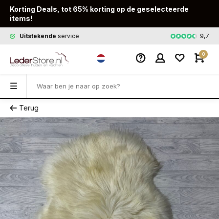
Korting Deals, tot 65% korting op de geselecteerde
items!
9,7
Uitstekende
service
Snelle
leveri
0
Terug