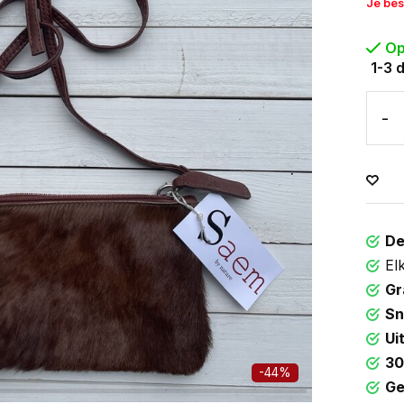
Je bes
Op
1-3 
-
De
El
Gr
Sn
Ui
30
-44%
Ge