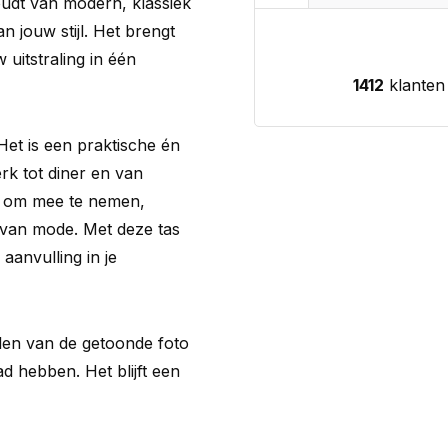
oudt van modern, klassiek
an jouw stijl. Het brengt
w uitstraling in één
1412
klanten
Het is een praktische én
werk tot diner en van
el om mee te nemen,
l van mode. Met deze tas
aanvulling in je
llen van de getoonde foto
 hebben. Het blijft een