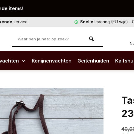
rde items!
ekende
service
Snelle
levering (EU wijd)
- 
Ne
vachten
Konijnenvachten
Geitenhuiden
Kalfshu
Ta
23
40,0