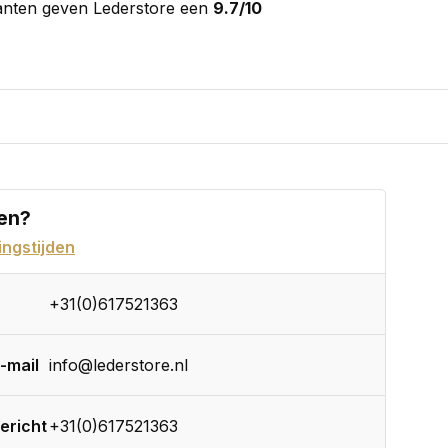
anten geven Lederstore een
9.7/10
en?
ngstijden
+31(0)617521363
-mail
info@lederstore.nl
ericht
+31(0)617521363