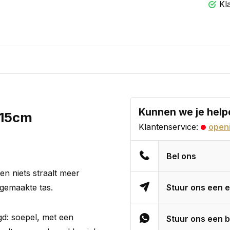
Kl
Kunnen we je help
x15cm
Klantenservice:
openi
Bel ons
 en niets straalt meer
dgemaakte tas.
Stuur ons een e
gd: soepel, met een
Stuur ons een b