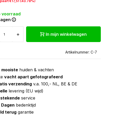
paart €17,51 (43.78%)
 voorraad
dagen
+
In mijn winkelwagen
Artikelnummer: C-7
 mooiste
huiden & vachten
ke
vacht apart gefotografeerd
atis verzending
v.a. 100,- NL, BE & DE
elle
levering (EU wijd)
tstekende
service
 Dagen
bedenktijd
ld terug
garantie