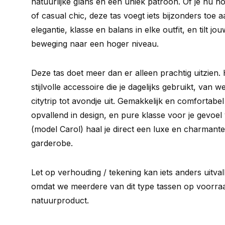
natuurlijke glans en een uniek patroon. Of je nu h
of casual chic, deze tas voegt iets bijzonders toe a
elegantie, klasse en balans in elke outfit, en tilt jou
beweging naar een hoger niveau.
Deze tas doet meer dan er alleen prachtig uitzien. 
stijlvolle accessoire die je dagelijks gebruikt, van 
citytrip tot avondje uit. Gemakkelijk en comfortab
opvallend in design, en pure klasse voor je gevoe
(model Carol) haal je direct een luxe en charmante 
garderobe.
Let op verhouding / tekening kan iets anders uitva
omdat we meerdere van dit type tassen op voorraad
natuurproduct.