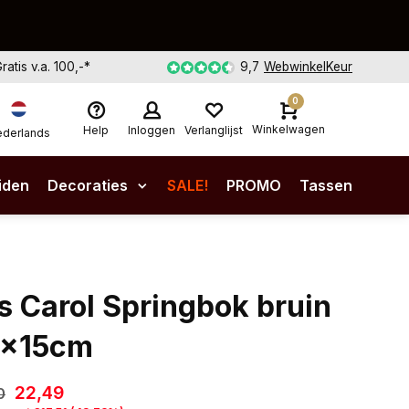
Gratis v.a. 100,-*
9,7
WebwinkelKeur
0
Winkelwagen
Help
Inloggen
Verlanglijst
derlands
iden
Decoraties
SALE!
PROMO
Tassen
s Carol Springbok bruin
x15cm
22,49
0