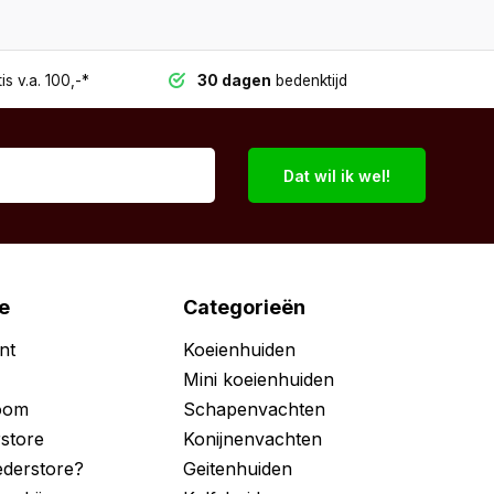
is v.a. 100,-*
30 dagen
bedenktijd
Dat wil ik wel!
e
Categorieën
nt
Koeienhuiden
Mini koeienhuiden
room
Schapenvachten
store
Konijnenvachten
derstore?
Geitenhuiden