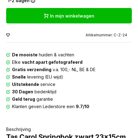
1-2 dagen
In mijn winkelwagen
Artikelnummer: C-Z-24
De mooiste
huiden & vachten
Elke
vacht apart gefotografeerd
Gratis verzending
v.a. 100,- NL, BE & DE
Snelle
levering (EU wijd)
Uitstekende
service
30 Dagen
bedenktijd
Geld terug
garantie
Klanten geven Lederstore een
9.7/10
Beschrijving
Tas Carol Springbok zwart 23x15cm