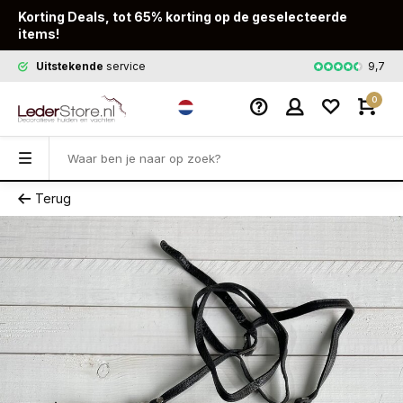
Korting Deals, tot 65% korting op de geselecteerde
items!
9,7
Uitstekende
service
Snelle
leveri
0
Terug