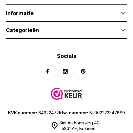
Informatie
Categorieën
Socials
KVK nummer:
64922472
btw-nummer:
NL002223347B80
Sint Anthonisweg 4G
5831 AE, Boxmeer