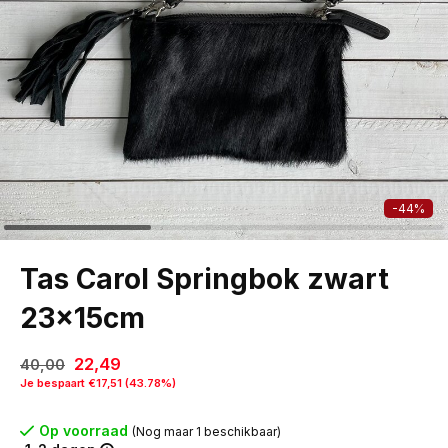
-44%
Tas Carol Springbok zwart
23x15cm
22,49
40,00
Je bespaart €17,51 (43.78%)
Op voorraad
(Nog maar 1 beschikbaar)