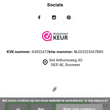
Socials
KVK nummer:
64922472
btw-nummer:
NL002223347B80
Sint Anthonisweg 4G
5831 AE, Boxmeer
© Lederstore.nl
Sitemap
Wij slaan cookies op om onze website te verbeteren. Is dat akkoord?
| Prijzen zijn inclusief 21% BTW | Merchant location: The Netherlands
9,8
In mijn winkelwagen
Ja
Nee
Meer over cookies »