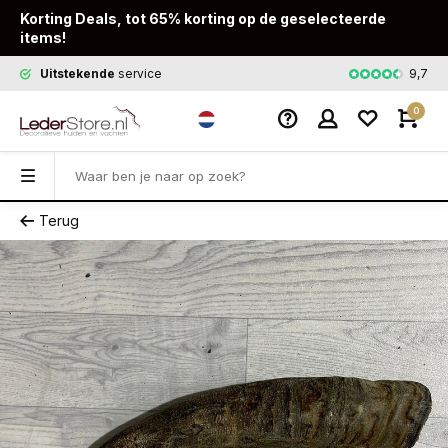
Korting Deals, tot 65% korting op de geselecteerde
items!
9,7
Uitstekende
service
Snelle
leveri
0
Terug