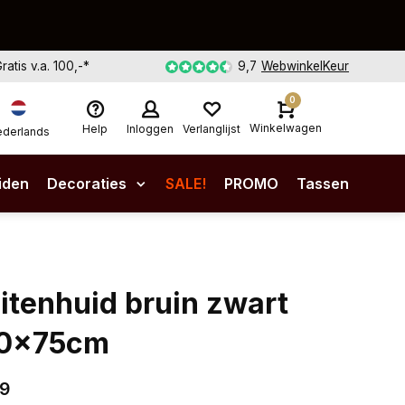
Gratis v.a. 100,-*
9,7
WebwinkelKeur
0
Winkelwagen
Help
Inloggen
Verlanglijst
derlands
iden
Decoraties
SALE!
PROMO
Tassen
itenhuid bruin zwart
0x75cm
99