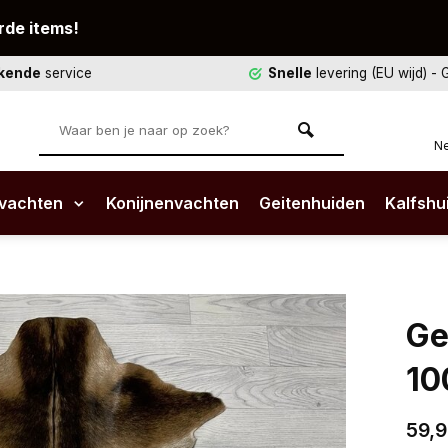
rde items!
ekende
service
Snelle
levering (EU wijd)
- 
Ne
vachten
Konijnenvachten
Geitenhuiden
Kalfshu
Ge
10
59,