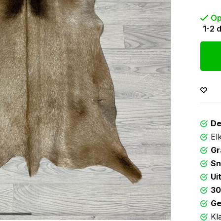
Op
1-2 
De
El
Gr
Sn
Ui
30
Ge
Kl