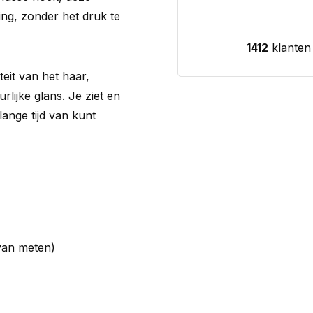
ing, zonder het druk te
1412
klanten
eit van het haar,
rlijke glans. Je ziet en
 lange tijd van kunt
 van meten)