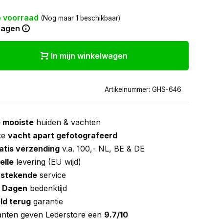
 voorraad
(Nog maar 1 beschikbaar)
dagen
In mijn winkelwagen
Artikelnummer: GHS-646
 mooiste
huiden & vachten
ke
vacht apart gefotografeerd
atis verzending
v.a. 100,- NL, BE & DE
elle
levering (EU wijd)
tstekende
service
 Dagen
bedenktijd
ld terug
garantie
anten geven Lederstore een
9.7/10