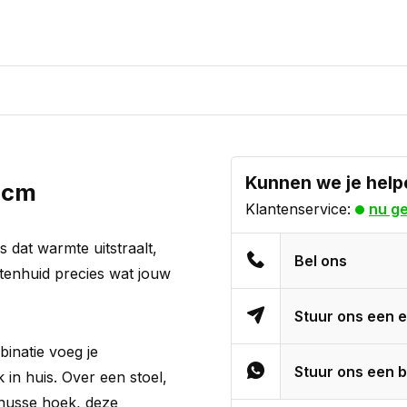
Kunnen we je help
5cm
Klantenservice:
nu g
ls dat warmte uitstraalt,
Bel ons
itenhuid precies wat jouw
Stuur ons een e
inatie voeg je
Stuur ons een b
 in huis. Over een stoel,
knusse hoek, deze