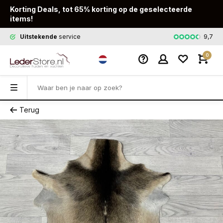
Korting Deals, tot 65% korting op de geselecteerde
items!
9,7
Uitstekende
service
Snelle
leveri
0
Terug