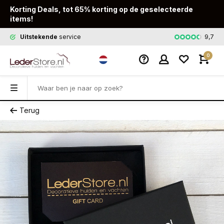
Korting Deals, tot 65% korting op de geselecteerde
items!
9,7
Uitstekende
service
Snelle
leveri
0
Terug