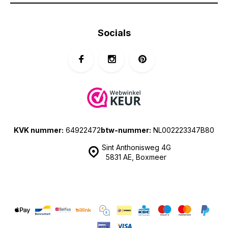
Socials
KVK nummer:
64922472
btw-nummer:
NL002223347B80
Sint Anthonisweg 4G
5831 AE, Boxmeer