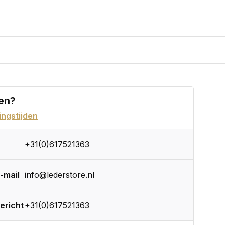
en?
ngstijden
+31(0)617521363
-mail
info@lederstore.nl
ericht
+31(0)617521363