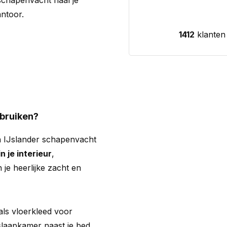
chapenvacht haal je
ntoor.
1412
klanten
ebruiken?
n IJslander schapenvacht
n je interieur
,
 je heerlijke zacht en
ls vloerkleed voor
 slaapkamer naast je bed.