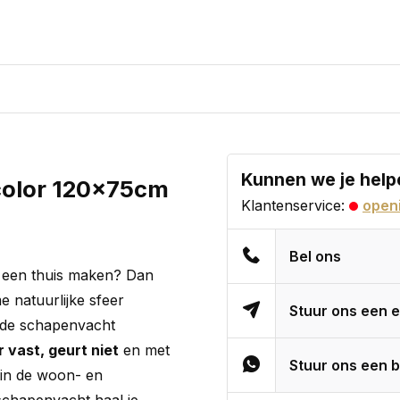
Kunnen we je help
color 120x75cm
Klantenservice:
openi
Bel ons
is een thuis maken? Dan
 natuurlijke sfeer
Stuur ons een e
je de schapenvacht
 vast, geurt niet
en met
Stuur ons een b
 in de woon- en