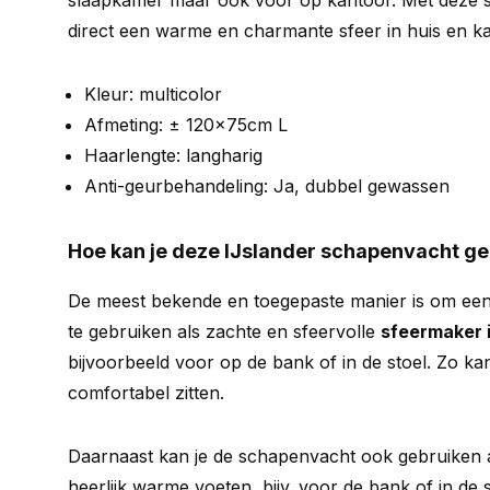
slaapkamer maar ook voor op kantoor. Met deze s
direct een warme en charmante sfeer in huis en ka
Kleur: multicolor
Afmeting: ± 120x75cm L
Haarlengte: langharig
Anti-geurbehandeling: Ja, dubbel gewassen
Hoe kan je deze IJslander schapenvacht g
De meest bekende en toegepaste manier is om ee
te gebruiken als zachte en sfeervolle
sfeermaker i
bijvoorbeeld voor op de bank of in de stoel. Zo kan
comfortabel zitten.
Daarnaast kan je de schapenvacht ook gebruiken a
heerlijk warme voeten, bijv. voor de bank of in de