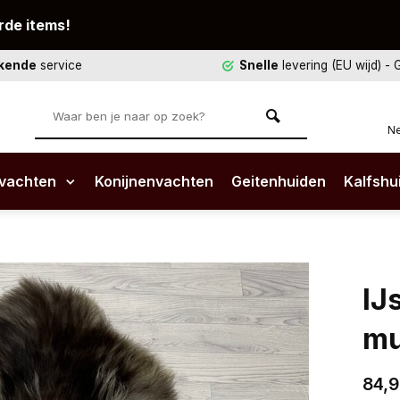
rde items!
ekende
service
Snelle
levering (EU wijd)
- 
Ne
vachten
Konijnenvachten
Geitenhuiden
Kalfshu
IJ
mu
84,