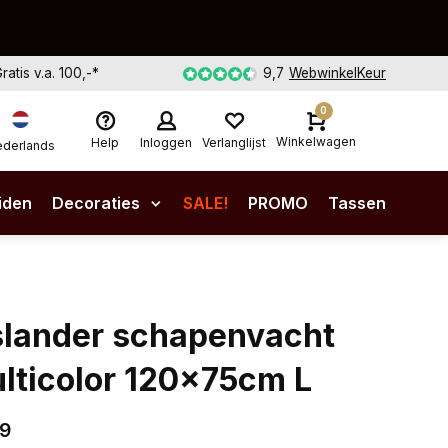
Gratis v.a. 100,-*
9,7
WebwinkelKeur
0
Winkelwagen
Help
Inloggen
Verlanglijst
derlands
iden
Decoraties
SALE!
PROMO
Tassen
slander schapenvacht
lticolor 120x75cm L
99