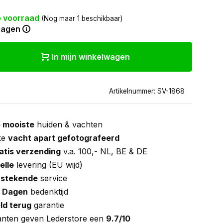
 voorraad
(Nog maar 1 beschikbaar)
dagen
In mijn winkelwagen
Artikelnummer: SV-1868
 mooiste
huiden & vachten
ke
vacht apart gefotografeerd
atis verzending
v.a. 100,- NL, BE & DE
elle
levering (EU wijd)
tstekende
service
 Dagen
bedenktijd
ld terug
garantie
anten geven Lederstore een
9.7/10