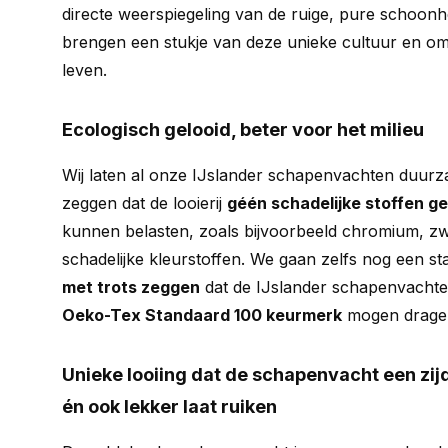
directe weerspiegeling van de ruige, pure schoonhe
brengen een stukje van deze unieke cultuur en omg
leven.
Ecologisch gelooid, beter voor het milieu
Wij laten al onze IJslander schapenvachten duurza
zeggen dat de looierij
géén schadelijke stoffen ge
kunnen belasten, zoals bijvoorbeeld chromium, z
schadelijke kleurstoffen. We gaan zelfs nog een s
met trots zeggen
dat de IJslander schapenvachten
Oeko-Tex Standaard 100 keurmerk
mogen drage
Unieke looiing dat de schapenvacht een zij
én ook lekker laat ruiken