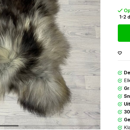
Op
1-2 
De
El
Gr
Sn
Ui
30
Ge
Kl