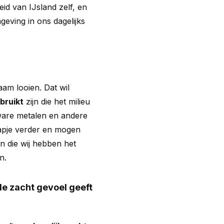
id van IJsland zelf, en
eving in ons dagelijks
am looien. Dat wil
bruikt
zijn die het milieu
ware metalen en andere
tapje verder en mogen
 die wij hebben het
n.
de zacht gevoel geeft