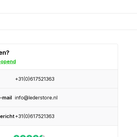
en?
eopend
+31(0)617521363
-mail
info@lederstore.nl
ericht
+31(0)617521363