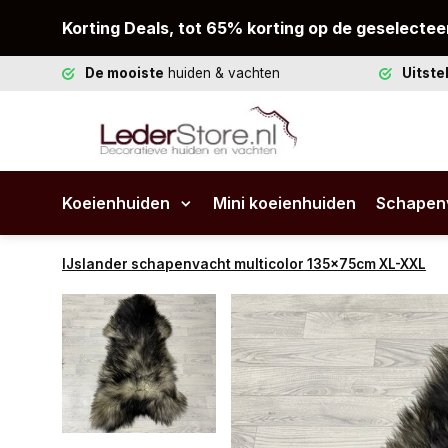
Korting Deals, tot 65% korting op de geselectee
De mooiste
huiden & vachten
Uitst
Koeienhuiden
Mini koeienhuiden
Schapen
IJslander schapenvacht multicolor 135x75cm XL-XXL