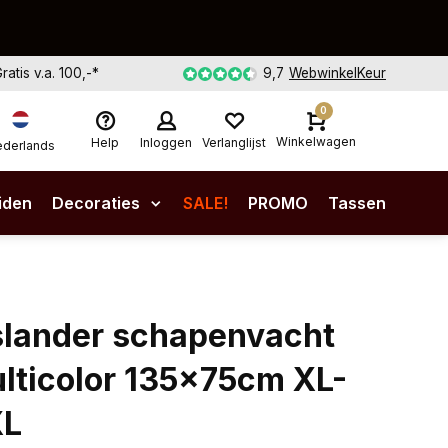
Gratis v.a. 100,-*
9,7
WebwinkelKeur
0
Winkelwagen
Help
Inloggen
Verlanglijst
derlands
iden
Decoraties
SALE!
PROMO
Tassen
slander schapenvacht
lticolor 135x75cm XL-
XL