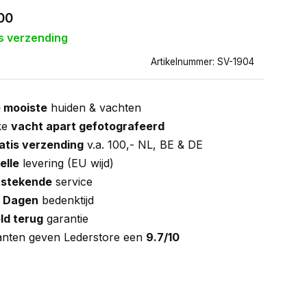
00
s verzending
Artikelnummer: SV-1904
 mooiste
huiden & vachten
ke
vacht apart gefotografeerd
atis verzending
v.a. 100,- NL, BE & DE
elle
levering (EU wijd)
tstekende
service
 Dagen
bedenktijd
ld terug
garantie
anten geven Lederstore een
9.7/10