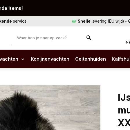
rde items!
ekende
service
Snelle
levering (EU wijd)
- 
Ne
vachten
Konijnenvachten
Geitenhuiden
Kalfshu
IJ
mu
X