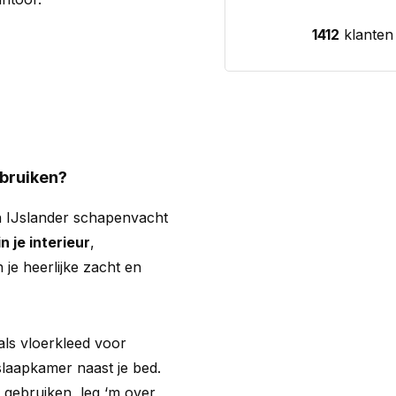
1412
klanten
ebruiken?
n IJslander schapenvacht
n je interieur
,
 je heerlijke zacht en
ls vloerkleed voor
 slaapkamer naast je bed.
 gebruiken, leg ‘m over