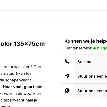
Kunnen we je help
color 135x75cm
Klantenservice:
nu g
Bel ons
is een thuis maken? Dan
 natuurlijke sfeer
Stuur ons een e
je de schapenvacht
L.
Haar vast, geurt niet
Stuur ons een b
ikt voor in de woon- en
chapenvacht haal je
ntoor.