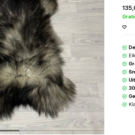
135,
Grati
De
El
Gr
Sn
Ui
30
Ge
Kl