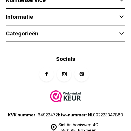
Klantenservice
Informatie
Categorieën
Socials
KVK nummer:
64922472
btw-nummer:
NL002223347B80
Sint Anthonisweg 4G
5831 AE, Boxmeer