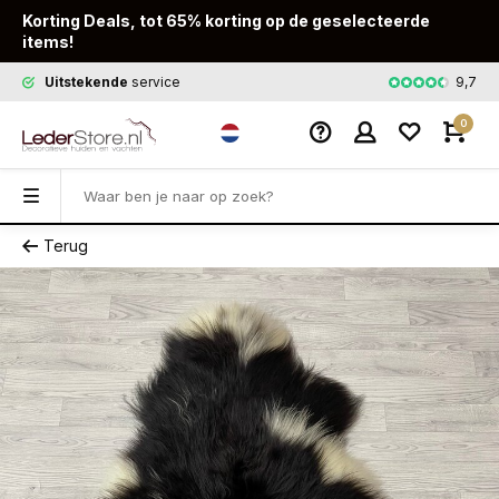
Korting Deals, tot 65% korting op de geselecteerde
items!
9,7
Uitstekende
service
Snelle
leveri
0
Terug