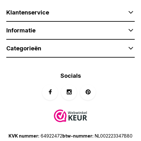
Klantenservice
Informatie
Categorieën
Socials
KVK nummer:
64922472
btw-nummer:
NL002223347B80