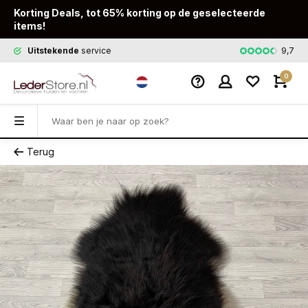
Korting Deals, tot 65% korting op de geselecteerde
items!
9,7
Uitstekende
service
Snelle
leveri
0
Terug