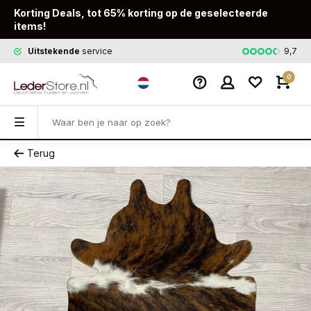
Korting Deals, tot 65% korting op de geselecteerde
items!
9,7
Uitstekende
service
Snelle
leveri
0
Terug