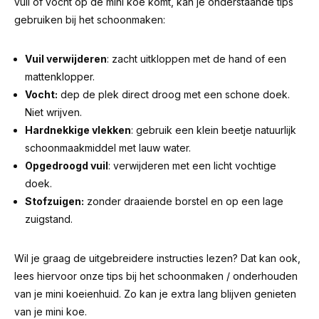
vuil of vocht op de mini koe komt, kan je onderstaande tips
gebruiken bij het schoonmaken:
Vuil verwijderen
: zacht uitkloppen met de hand of een
mattenklopper.
Vocht:
dep de plek direct droog met een schone doek.
Niet wrijven.
Hardnekkige vlekken
: gebruik een klein beetje natuurlijk
schoonmaakmiddel met lauw water.
Opgedroogd vuil
: verwijderen met een licht vochtige
doek.
Stofzuigen:
zonder draaiende borstel en op een lage
zuigstand.
Wil je graag de uitgebreidere instructies lezen? Dat kan ook,
lees hiervoor
onze tips bij het schoonmaken / onderhouden
van je mini koeienhuid
. Zo kan je extra lang blijven genieten
van je mini koe.