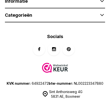
Informatie
Categorieën
Socials
KVK nummer:
64922472
btw-nummer:
NL002223347B80
Sint Anthonisweg 4G
5831 AE, Boxmeer