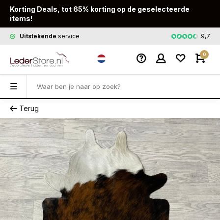
Korting Deals, tot 65% korting op de geselecteerde
items!
9,7
Uitstekende
service
Snelle
leveri
0
Terug