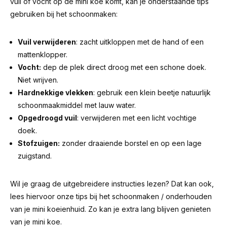
vuil of vocht op de mini koe komt, kan je onderstaande tips
gebruiken bij het schoonmaken:
Vuil verwijderen
: zacht uitkloppen met de hand of een
mattenklopper.
Vocht:
dep de plek direct droog met een schone doek.
Niet wrijven.
Hardnekkige vlekken
: gebruik een klein beetje natuurlijk
schoonmaakmiddel met lauw water.
Opgedroogd vuil
: verwijderen met een licht vochtige
doek.
Stofzuigen:
zonder draaiende borstel en op een lage
zuigstand.
Wil je graag de uitgebreidere instructies lezen? Dat kan ook,
lees hiervoor
onze tips bij het schoonmaken / onderhouden
van je mini koeienhuid
. Zo kan je extra lang blijven genieten
van je mini koe.