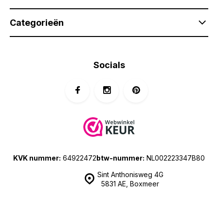
Categorieën
Socials
KVK nummer:
64922472
btw-nummer:
NL002223347B80
Sint Anthonisweg 4G
5831 AE, Boxmeer