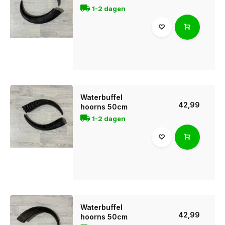
1-2 dagen
Waterbuffel
42,99
hoorns 50cm
1-2 dagen
Waterbuffel
42,99
hoorns 50cm