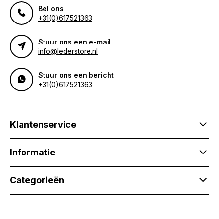
Bel ons
+31(0)617521363
Stuur ons een e-mail
info@lederstore.nl
Stuur ons een bericht
+31(0)617521363
Klantenservice
Informatie
Categorieën