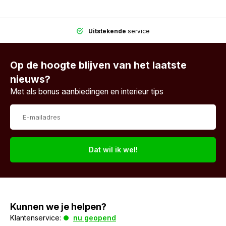
Uitstekende
service
Op de hoogte blijven van het laatste
nieuws?
Met als bonus aanbiedingen en interieur tips
Dat wil ik wel!
Kunnen we je helpen?
Klantenservice:
nu geopend