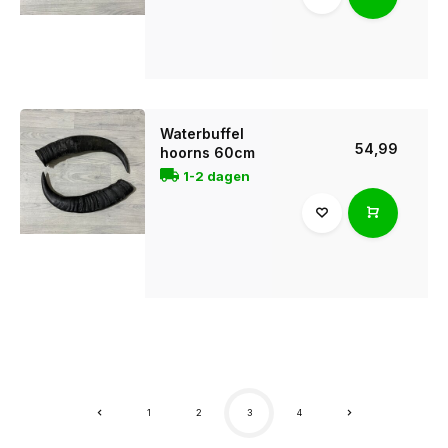
Waterbuffel
54,99
hoorns 60cm
1-2 dagen
1
2
3
4