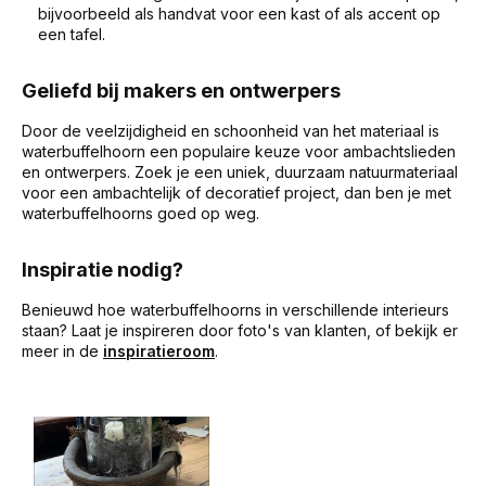
bijvoorbeeld als handvat voor een kast of als accent op
een tafel.
Geliefd bij makers en ontwerpers
Door de veelzijdigheid en schoonheid van het materiaal is
waterbuffelhoorn een populaire keuze voor ambachtslieden
en ontwerpers. Zoek je een uniek, duurzaam natuurmateriaal
voor een ambachtelijk of decoratief project, dan ben je met
waterbuffelhoorns goed op weg.
Inspiratie nodig?
Benieuwd hoe waterbuffelhoorns in verschillende interieurs
staan? Laat je inspireren door foto's van klanten, of bekijk er
meer in de
inspiratieroom
.