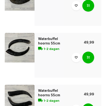
Waterbuffel
49,99
hoorns 55cm
1-2 dagen
Waterbuffel
49,99
hoorns 55cm
1-2 dagen