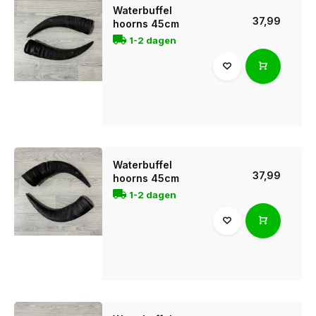
Waterbuffel
37,99
hoorns 45cm
1-2 dagen
Waterbuffel
37,99
hoorns 45cm
1-2 dagen