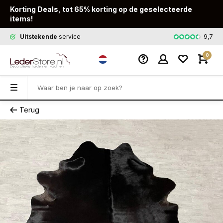
Korting Deals, tot 65% korting op de geselecteerde
items!
9,7
Uitstekende
service
Snelle
leveri
0
Terug