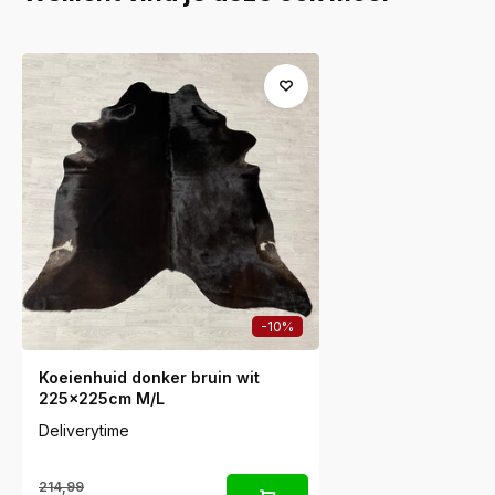
-10%
Koeienhuid donker bruin wit
225x225cm M/L
Deliverytime
214,99