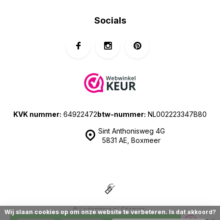
Socials
KVK nummer:
64922472
btw-nummer:
NL002223347B80
Sint Anthonisweg 4G
5831 AE, Boxmeer
© Lederstore.nl
Sitemap
Wij slaan cookies op om onze website te verbeteren. Is dat akkoord?
| Prijzen zijn inclusief 21% BTW | Merchant location: The Netherlands