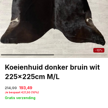
-10%
Koeienhuid donker bruin wit
225x225cm M/L
193,49
214,99
Je bespaart €21,50 (10%)
Gratis verzending