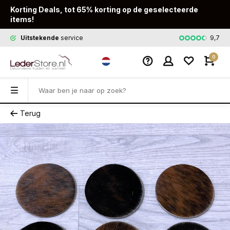
Korting Deals, tot 65% korting op de geselecteerde
items!
9,7
Uitstekende
service
Snelle
leveri
0
Terug