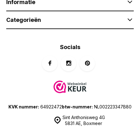
Informatie
Categorieën
Socials
KVK nummer:
64922472
btw-nummer:
NL002223347B80
Sint Anthonisweg 4G
5831 AE, Boxmeer