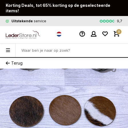
Korting Deals, tot 65% korting op de geselecteerde
items!
9,7
Uitstekende
service
Snelle
leveri
0
Terug