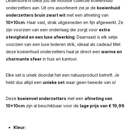
Lederstore.nl biedt jou de mooiste collectie koeienhuid
onderzetters aan. Uit ons assortiment zie je de
koeienhuid
onderzetters bruin zwart wit
met een afmeting van
10x10cm
. Haar vast, strak uitgesneden en fijn afgewerkt. Ze
zijn voorzien van een onderlaag die zorgt voor
extra
stevigheid en een luxe afwerking
. Daarnaast is elk setje
voorzien van een luxe lederen strik, ideaal als cadeau! Met
deze koeienhuid onderzetters haal je direct een
warme en
charmante sfeer
in huis en kantoor.
Elke set is uniek doordat het een natuurproduct betreft. Je
hebt dus altijd een
unieke set
waar geen tweede van is!
Deze
koeienvel onderzetters
met een
afmeting van
10x10cm
zijn al beschikbaar voor de
lage prijs van € 19,99
.
Kleur: