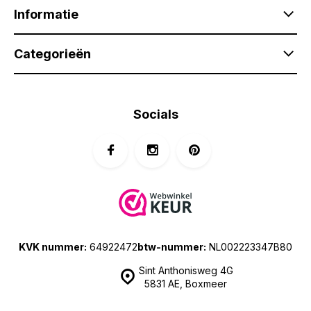
Informatie
Categorieën
Socials
KVK nummer:
64922472
btw-nummer:
NL002223347B80
Sint Anthonisweg 4G
5831 AE, Boxmeer