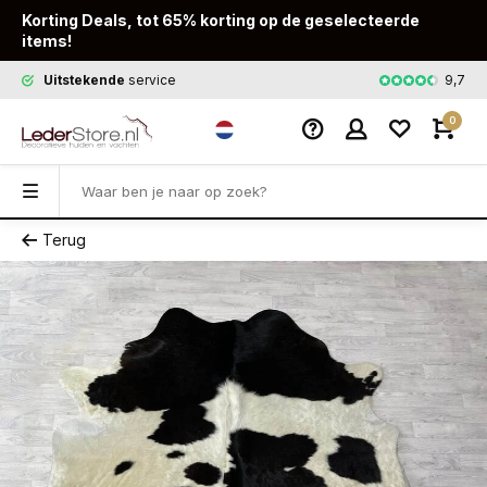
Korting Deals, tot 65% korting op de geselecteerde
items!
9,7
Uitstekende
service
Snelle
leveri
0
Terug